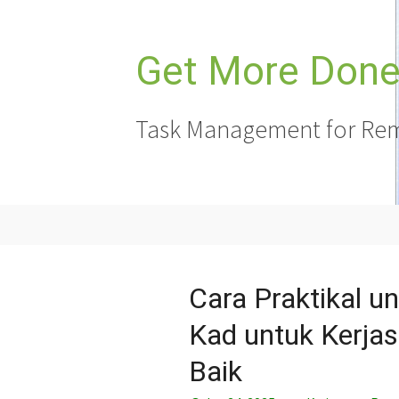
Langkau
ke
kandungan
Get More Done,
Task Management for Rem
Cara Praktikal 
Kad untuk Kerja
Baik