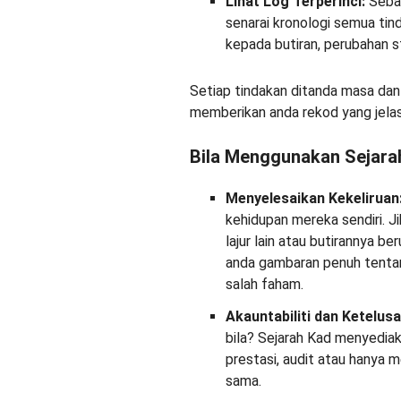
Lihat Log Terperinci:
Sebai
senarai kronologi semua tin
kepada butiran, perubahan s
Setiap tindakan ditanda masa da
memberikan anda rekod yang jelas 
Bila Menggunakan Sejara
Menyelesaikan Kekeliruan
kehidupan mereka sendiri. 
lajur lain atau butirannya b
anda gambaran penuh tenta
salah faham.
Akauntabiliti dan Ketelusa
bila? Sejarah Kad menyedia
prestasi, audit atau hanya
sama.