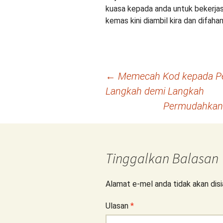
kuasa kepada anda untuk bekerja
kemas kini diambil kira dan difaham
Navigasi
←
Memecah Kod kepada Pel
Langkah demi Langkah
kiriman
Permudahkan 
Tinggalkan Balasan
Alamat e-mel anda tidak akan disi
Ulasan
*