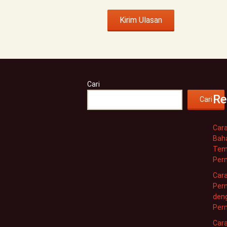
Cari
Re
Cari
Car
Baha
Tem
Pern
Car
Pern
den
Pern
Cara