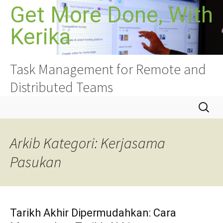
Langkau
Get More Done, With
ke
Kerika
kandungan
Task Management for Remote and
Distributed Teams
Cari:
Arkib Kategori: Kerjasama
Pasukan
Tarikh Akhir Dipermudahkan: Cara