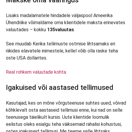
Makske oma vääringus
Lisaks madalamatele hindadele väljaspool Ameerika
Ühendriike võimaldame oma klientidele maksta erinevates
valuutades – kokku
135
valuutas
.
See muudab Kerika tellimuste ostmise lihtsamaks eri
riikides elavatele inimestele, kellel võib olla raske teha
oste USA dollarites.
Real rohkem valuutade kohta.
Igakuised või aastased tellimused
Kasutajad, kes on mõne võrguteenuse suhtes uued, võivad
kõhklevalt osta aastaseid tellimusi enne, kui nad on selle
teenusega täielikult kursis. Uute klientide loomulik
eelistus oleks esialgu teha väiksemaid rahalisi kohustusi,
ostes igakuiseid tellimusi. Me teeme selle lihtsaks.