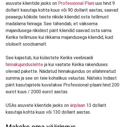
asuvate klientide jaoks on
Professional Plani
uus hind 9
dollarit kasutaja kohta kuus või 90 dollarit aastas, saavad
peaaegu kõikide teiste riikide kliendid osta tellimust
madalama hinnaga. See tähendab, et väiksema
majandusega riikidest pärit kliendid saavad osta sama
Kerika tellimuse kui rikkama majandusega kliendid, kuid
oluliselt soodsamalt.
See kajastub, kui külastate Kerika veebisaidi
hinnakujunduslehte
ja kui vaatate Kerika rakenduses
olevaid pakette. Näidatud hinnakujundus on allahinnatud
summa ja see on teie kohalikus valuutas. Näiteks Indiast
pärit kasutajatele kuvatakse Professional-plaani hind 200
eurot kuus / 2000 eurot aastas.
USAs asuvate klientide jaoks on
äriplaan
13 dollarit
kasutaja kohta kuus või 130 dollarit aastas.