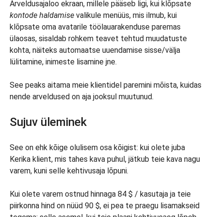
Arveldusajaloo ekraan, millele pääseb ligi, kui klõpsate
kontode haldamise
valikule menüüs, mis ilmub, kui
klõpsate oma avatarile töölauarakenduse paremas
ülaosas, sisaldab rohkem teavet tehtud muudatuste
kohta, näiteks automaatse uuendamise sisse/välja
lülitamine, inimeste lisamine jne.
See peaks aitama meie klientidel paremini mõista, kuidas
nende arveldused on aja jooksul muutunud.
Sujuv üleminek
See on ehk kõige olulisem osa kõigist: kui olete juba
Kerika klient, mis tahes kava puhul, jätkub teie kava nagu
varem, kuni selle kehtivusaja lõpuni.
Kui olete varem ostnud hinnaga 84 $ / kasutaja ja teie
piirkonna hind on nüüd 90 $, ei pea te praegu lisamakseid