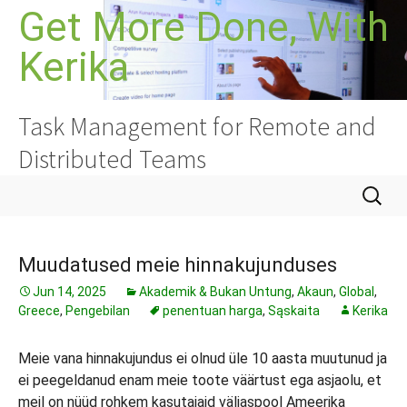
Langkau
Get More Done, With
ke
Kerika
kandungan
Task Management for Remote and
Distributed Teams
Cari:
Muudatused meie hinnakujunduses
Jun 14, 2025
Akademik & Bukan Untung
,
Akaun
,
Global
,
Greece
,
Pengebilan
penentuan harga
,
Sąskaita
Kerika
Meie vana hinnakujundus ei olnud üle 10 aasta muutunud ja
ei peegeldanud enam meie toote väärtust ega asjaolu, et
meil on nüüd rohkem kasutajaid väljaspool Ameerika