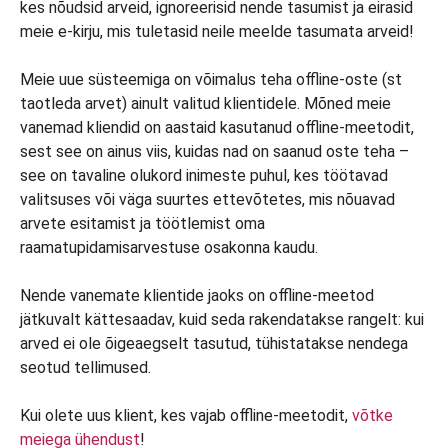
kes nõudsid arveid, ignoreerisid nende tasumist ja eirasid
meie e-kirju, mis tuletasid neile meelde tasumata arveid!
Meie uue süsteemiga on võimalus teha offline-oste (st
taotleda arvet) ainult valitud klientidele. Mõned meie
vanemad kliendid on aastaid kasutanud offline-meetodit,
sest see on ainus viis, kuidas nad on saanud oste teha –
see on tavaline olukord inimeste puhul, kes töötavad
valitsuses või väga suurtes ettevõtetes, mis nõuavad
arvete esitamist ja töötlemist oma
raamatupidamisarvestuse osakonna kaudu.
Nende vanemate klientide jaoks on offline-meetod
jätkuvalt kättesaadav, kuid seda rakendatakse rangelt: kui
arved ei ole õigeaegselt tasutud, tühistatakse nendega
seotud tellimused.
Kui olete uus klient, kes vajab offline-meetodit,
võtke
meiega ühendust
!