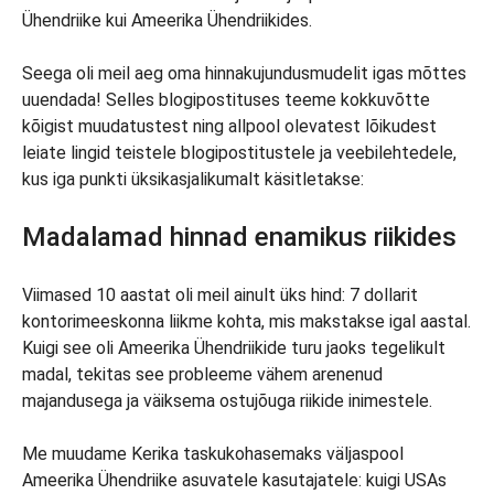
Ühendriike kui Ameerika Ühendriikides.
Seega oli meil aeg oma hinnakujundusmudelit igas mõttes
uuendada! Selles blogipostituses teeme kokkuvõtte
kõigist muudatustest ning allpool olevatest lõikudest
leiate lingid teistele blogipostitustele ja veebilehtedele,
kus iga punkti üksikasjalikumalt käsitletakse:
Madalamad hinnad enamikus riikides
Viimased 10 aastat oli meil ainult üks hind: 7 dollarit
kontorimeeskonna liikme kohta, mis makstakse igal aastal.
Kuigi see oli Ameerika Ühendriikide turu jaoks tegelikult
madal, tekitas see probleeme vähem arenenud
majandusega ja väiksema ostujõuga riikide inimestele.
Me muudame Kerika taskukohasemaks väljaspool
Ameerika Ühendriike asuvatele kasutajatele: kuigi USAs