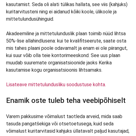
kasutamist. Seda oli alati tülikas hallata, see viis (kahjuks)
kuritarvitusteni ning ei aidanud kõiki koole, ülikoole ja
mittetulundusühinguid.
Akadeemiline ja mittetulunduslik plaan toimib nüüd lihtsa
50%-lise allahindlusena: kui te kvalifitseerute, saate osta
mis tahes plaani poole odavamalt ja enam ei ole piirangut,
kui suur võib olla teie kontorimeeskond. See uus plaan
muudab suuremate organisatsioonide jaoks Kerika
kasutamise kogu organisatsioonis lihtsamaks.
Lisateave mittetulundusliku soodustuse kohta.
Enamik oste tuleb teha veebipõhiselt
Varem pakkusime võimalust taotleda arveid, mida saab
tasuda pangatšekiga või otsetoetusega, kuid seda
võimalust kuritarvitasid kahjuks üllatavalt paljud kasutajad,