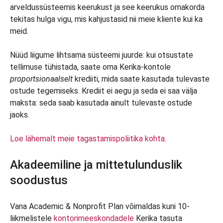
arveldussüsteemis keerukust ja see keerukus omakorda
tekitas hulga vigu, mis kahjustasid nii meie kliente kui ka
meid.
Nüüd liigume lihtsama süsteemi juurde: kui otsustate
tellimuse tühistada, saate oma Kerika-kontole
proportsionaalselt
krediiti, mida saate kasutada tulevaste
ostude tegemiseks. Krediit ei aegu ja seda ei saa välja
maksta: seda saab kasutada ainult tulevaste ostude
jaoks.
Loe lähemalt meie tagastamispoliitika kohta.
Akadeemiline ja mittetulunduslik
soodustus
Vana Academic & Nonprofit Plan võimaldas kuni 10-
liikmelistele
kontorimeeskondadele
Kerika tasuta