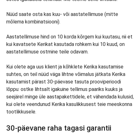
Nüüd saate osta kas kuu- või aastatellimuse (mitte
mõlema kombinatsiooni).
Aastatellimuse hind on 10 korda kõrgem kui kuutasu, nii et
kui kavatsete Kerikat kasutada rohkem kui 10 kuud, on
aastatellimuse ostmine teile odavam.
Kui olete aga uus klient ja kõhklete Kerika kasutamise
suhtes, on teil nüüd väga lihtne võimalus jätkata Kerika
kasutamist pärast 30-päevase tasuta prooviperioodi
lõppu: ostke lihtsalt igakuine tellimus paariks kuuks ja
seejärel minge üle aastapakettidele, et vähendada kulusid,
kui olete veendunud Kerika kasulikkusest teie meeskonna
tootlikkusele.
30-päevane raha tagasi garantii