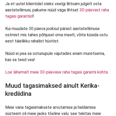
Ja et uutel klientidel oleks veelgi lihtsam julgelt osta
aastatellimusi, pakume nüüd väga lihtsat
30-päevast raha
tagasi garantiid
!
Kui muudate 30 päeva jooksul pärast aastatellimuse
ostmist mis tahes põhjusel oma meelt, võite küsida ostu
eest täielikku rahalist hüvitist.
Nüüd ei pea sa ostunupule vajutades enam muretsema,
kas sa teed vea!
Loe lähemalt meie 30-päevase raha tagasi garantii kohta
.
Muud tagasimaksed ainult Kerika-
krediidina
Meie vana tagasimaksete arvutamise ja haldamise
süsteem oli meie jaoks tõeline valu: see tekitas meie