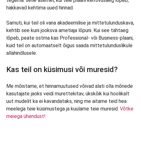
tegema: selle asemel, kui teie plaani kehtivusaeg lõpeb,
hakkavad kehtima uued hinnad.
Samuti, kui teil oli vana akadeemilise ja mittetulunduskava,
kehtib see kuni jooksva ametiaja lõpuni. Kui see tähtaeg
lõpeb, peate ostma kas Professional- või Business-plaani,
kuid teil on automaatselt õigus saada mittetulunduslikule
allahindlusele.
Kas teil on küsimusi või muresid?
Me mõistame, et hinnamuutused võivad alati olla mõnede
kasutajate jaoks veidi murettekitav, ükskõik kui hoolikalt
uut mudelit ka ei kavandataks, ning me aitame teid hea
meelega teie küsimustega ja kuulame teie muresid.
Võtke
meiega ühendust!