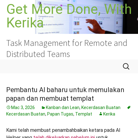
Langkau
Get More Done, With
ke
Kerika
kandungan
Task Management for Remote and
Distributed Teams
Cari:
Pembantu AI baharu untuk memulakan
papan dan membuat templat
Mac 3, 2026
Kanban dan Lean
,
Kecerdasan Buatan
Kecerdasan Buatan
,
Papan Tugas
,
Templat
Kerika
Kami telah membuat penambahbaikan ketara pada AI
Helper yang
telah dikeluarkan sebelum ini
untuk