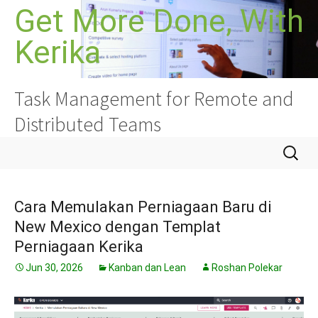
Langkau
Get More Done, With
ke
Kerika
kandungan
Task Management for Remote and
Distributed Teams
Cari:
Cara Memulakan Perniagaan Baru di
New Mexico dengan Templat
Perniagaan Kerika
Jun 30, 2026
Kanban dan Lean
Roshan Polekar