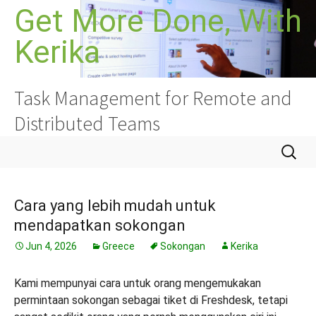
Langkau
Get More Done, With
ke
Kerika
kandungan
Task Management for Remote and
Distributed Teams
Cari:
Cara yang lebih mudah untuk
mendapatkan sokongan
Jun 4, 2026
Greece
Sokongan
Kerika
Kami mempunyai cara untuk orang mengemukakan
permintaan sokongan sebagai tiket di Freshdesk, tetapi