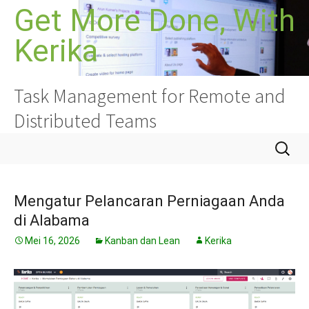
Langkau
Get More Done, With
ke
Kerika
kandungan
Task Management for Remote and
Distributed Teams
Cari:
Mengatur Pelancaran Perniagaan Anda
di Alabama
Mei 16, 2026
Kanban dan Lean
Kerika