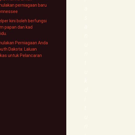
ulakan perniagaan baru
a
Tennessee
s
elper kini boleh berfungsi
a
am papan dan kad
vidu.
n
ulakan Perniagaan Anda
u
outh Dakota: Laluan
n
kas untuk Pelancaran
t
u
k
d
i
t
u
n