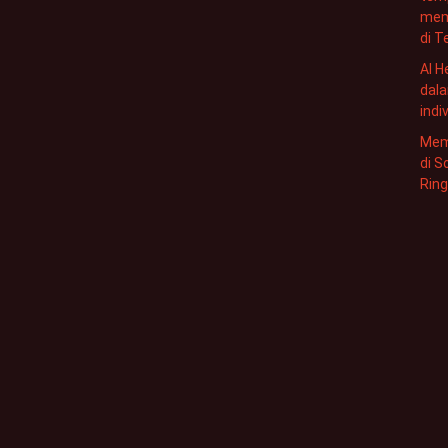
mem
di 
AI H
dal
indi
Mem
di S
Ring