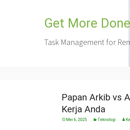
Langkau
ke
kandungan
Get More Done,
Task Management for Rem
Papan Arkib vs A
Kerja Anda
Mei 6, 2025
Teknologi
Ke