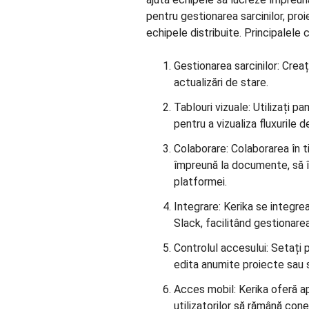
pentru gestionarea sarcinilor, proie
echipele distribuite. Principalele c
Gestionarea sarcinilor: Creați,
actualizări de stare.
Tablouri vizuale: Utilizați p
pentru a vizualiza fluxurile d
Colaborare: Colaborarea în 
împreună la documente, să 
platformei.
Integrare: Kerika se integr
Slack, facilitând gestionarea 
Controlul accesului: Setați 
edita anumite proiecte sau s
Acces mobil: Kerika oferă ap
utilizatorilor să rămână cone