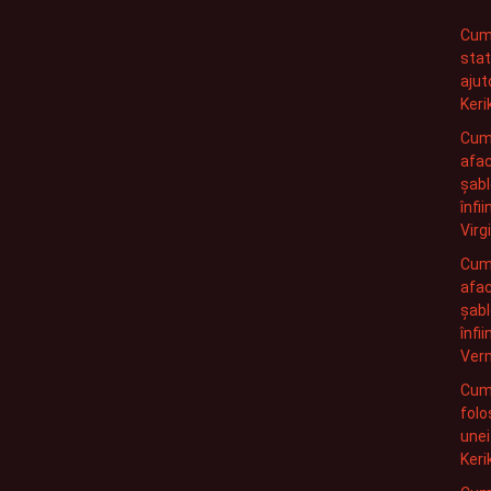
Cum 
stat
ajut
Keri
Cum 
afac
șabl
înfi
Virg
Cum 
afac
șabl
înfi
Ver
Cum 
folo
unei
Keri