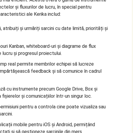
ctelor și fluxurilor de lucru, în special pentru
aracteristici ale Kerika includ:
 atribuiți și urmăriți sarcini cu date limită, priorități și
anouri Kanban, whiteboard-uri și diagrame de flux
e lucru și progresul proiectului.
timp real permite membrilor echipei să lucreze
împărtășească feedback și să comunice în cadrul
ează cu instrumente precum Google Drive, Box și
fișierelor și comunicațiilor într-un singur loc.
permisiuni pentru a controla cine poate vizualiza sau
arcini.
licații mobile pentru iOS și Android, permițând
ctați și să gestioneze sarcinile din mers.