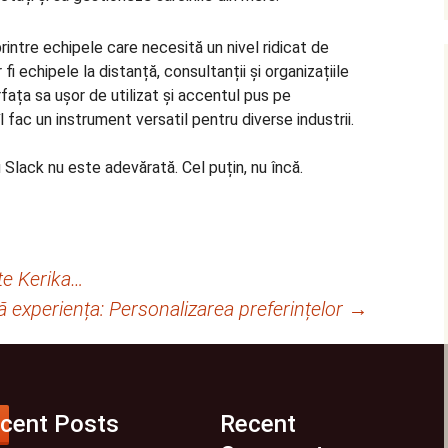
intre echipele care necesită un nivel ridicat de
fi echipele la distanță, consultanții și organizațiile
rfața sa ușor de utilizat și accentul pus pe
l fac un instrument versatil pentru diverse industrii.
Slack nu este adevărată. Cel puțin, nu încă.
e Kerika…
ă experiența: Personalizarea preferințelor
→
cent Posts
Recent