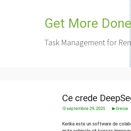
Sari
la
conținut
Get More Done,
Task Management for Rem
Ce crede DeepSe
septembrie 29, 2025
Grecia
Kerika este un software de colabo
ajuta echipele să lucreze împreu