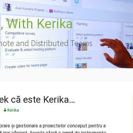
 With Kerika
ote and Distributed Teams
ek că este Kerika…
Kerika
rare și gestionare a proiectelor conceput pentru a
nă mai eficient. Acesta oferă o gamă de instrumente