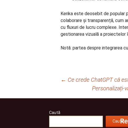
Kerika este deosebit de popular pr
colaborare și transparență, cum ar 
cu fluxuri de lucru complexe. Inte
gestionarea vizuală a proiectelor î
Notă: partea despre integrarea cu 
Navigare
←
Ce crede ChatGPT că est
Personalizați-v
în
articole
Caută
Re
Caută