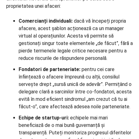
proprietatea unei afaceri:
Comercianți individuali:
dacă vă începeți propria
afacere, acest șablon acționează ca un manager
virtual al operațiunilor. Acesta vă permite să
gestionați singur toate elementele „de făcut”, fără a
pierde termenele legale critice necesare pentru a
reduce riscurile de răspundere personală.
Fondatori de parteneriate:
pentru cei care
înființează o afacere împreună cu alții, consiliul
servește drept „sursă unică de adevăr”. Permițând o
delegare clară a sarcinilor între co-fondatori, acesta
evită în mod eficient sindromul „am crezut că tu ai
făcut-o”, care afectează adesea noile parteneriate.
Echipe de startup-uri:
echipele mai mari
beneficiază de o mai bună guvernanță și
transparență. Puteți monitoriza progresul diferitelor