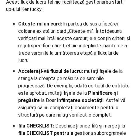
Acest flux de lucru tehnic facilitează gestionarea start-
up-ului Kentucky:
Citește-mi un card:
în partea de sus a fiecărei
coloane există un card „Citește-mi”. Întotdeauna
verificați mai întâi aceste carduri; ele conțin criterii și
reguli specifice care trebuie îndeplinite înainte de a
trece sarcinile la următoarea etapă a fluxului de
lucru.
Accelerați-vă fluxul de lucru:
mutați fișele de la
stânga la dreapta pe măsură ce sarcinile
progresează. De exemplu, odată ce tipul de entitate
este aprobat, mutați fișele de la
Planificare și
pregătire
la Doar
înființarea societății
. Astfel vă
asigurați că nu completați documente pentru o
structură pe care nu ați verificat-o complet.
fila CHECKLIST:
Deschideți orice filă și mergeți la
fila CHECKLIST pentru a
gestiona subprogramele