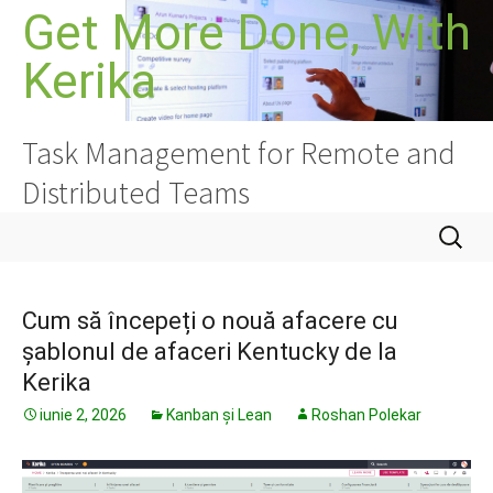
Sari
Get More Done, With
la
Kerika
conținut
Task Management for Remote and
Distributed Teams
Caută
după:
Cum să începeți o nouă afacere cu
șablonul de afaceri Kentucky de la
Kerika
iunie 2, 2026
Kanban și Lean
Roshan Polekar