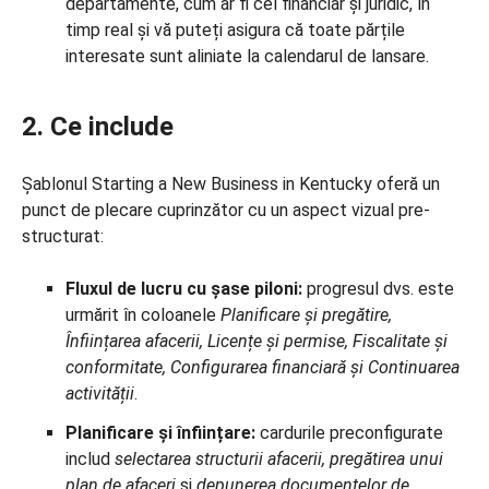
departamente, cum ar fi cel financiar și juridic, în
timp real și vă puteți asigura că toate părțile
interesate sunt aliniate la calendarul de lansare.
2. Ce include
Șablonul Starting a New Business in Kentucky oferă un
punct de plecare cuprinzător cu un aspect vizual pre-
structurat:
Fluxul de lucru cu șase piloni:
progresul dvs. este
urmărit în coloanele
Planificare și pregătire,
Înființarea afacerii, Licențe și permise, Fiscalitate și
conformitate, Configurarea financiară și
Continuarea
activității
.
Planificare și înființare:
cardurile preconfigurate
includ
selectarea structurii afacerii, pregătirea unui
plan de afaceri
și
depunerea documentelor de