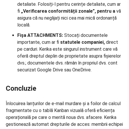
detaliate. Folosiți-l pentru cerințe detaliate, cum ar
fi
„Verificarea conformității zonale”, pentru a
vă
asigura că nu neglijați nici cea mai mică ordonanță
locală.
Fișa ATTACHMENTS:
Stocați documentele
importante, cum ar fi
statutele companiei,
direct
pe carduri. Kerika este singurul instrument care vă
oferă dreptul deplin de proprietate asupra fișierelor
dvs.; documentele dvs. rămân în propriul dvs. cont
securizat Google Drive sau OneDrive.
Concluzie
Înlocuirea lanțurilor de e-mail murdare și a foilor de calcul
fragmentate cu o tablă Kanban vizuală oferă eficiența
operațională pe care o merită noua dvs. afacere. Kerika
gestionează automat drepturile de acces: membrii echipei