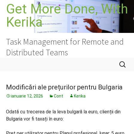
Sari
Get More Done, With
la
Kerika
conținut
Task Management for Remote and
Distributed Teams
Caută
după:
Modificări ale prețurilor pentru Bulgaria
ianuarie 12, 2026
Cont
Kerika
Odată cu trecerea de la leva bulgară la euro, clienții din
Bulgaria vor fi taxați în euro:
Preț per utilizator pentru Planul profesional, lunar: 5 euro