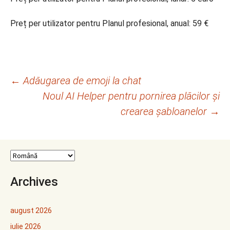
Preț per utilizator pentru Planul profesional, anual: 59 €
Navigare
←
Adăugarea de emoji la chat
Noul AI Helper pentru pornirea plăcilor și
în
crearea șabloanelor
→
articole
Archives
august 2026
iulie 2026