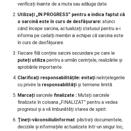
verificați înainte de a muta sau adăuga date.
Utilizați „IN PROGRESS” pentru a indica faptul că
o sarcină este în curs de desfășurare:
atunci
când începe sarcina, actualizați statusul pentru a-i
informa pe ceilalți membri ai echipei că sarcina este
în curs de desfășurare.
Fiecare filă conține sarcini secundare pe care le
puteți utiliza
pentru a urmări cerințele, realizările și
aprobările importante.
Clarificați responsabilitățile:
evitați
neînțelegerile
cu privire la
responsabilități
și termene limită.
Marcați
sarcinile
finalizate
:
Mutați sarcinile
finalizate în coloana „FINALIZAT” pentru a vedea
progresul și a vă îmbunătăți starea de spirit.
Țineți-vă
consiliul
informat
: păstrați documentele,
deciziile și informațiile actualizate într-un singur loc,