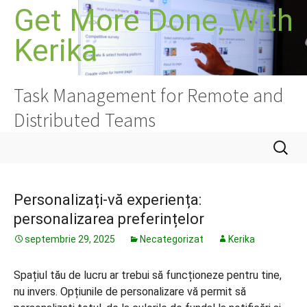
Sari
Get More Done, With
la
Kerika
conținut
Task Management for Remote and
Distributed Teams
Caută
după:
Personalizați-vă experiența:
personalizarea preferințelor
septembrie 29, 2025
Necategorizat
Kerika
Spațiul tău de lucru ar trebui să funcționeze pentru tine,
nu invers. Opțiunile de personalizare vă permit să