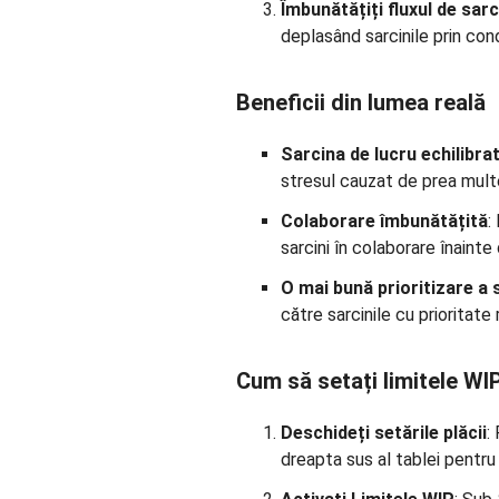
Îmbunătățiți fluxul de sarc
deplasând sarcinile prin con
Beneficii din lumea reală
Sarcina de lucru echilibra
stresul cauzat de prea mult
Colaborare îmbunătățită
:
sarcini în colaborare înainte
O mai bună prioritizare a 
către sarcinile cu prioritate
Cum să setați limitele WI
Deschideți setările plăcii
:
dreapta sus al tablei pentru 