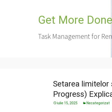
Sari
la
conținut
Get More Done,
Task Management for Rem
Setarea limitelor
Progress) Explic
iulie 15, 2025
Necategorizat