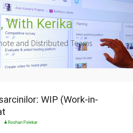
 With Kerika
ote and Distributed Teams
 sarcinilor: WIP (Work-in-
at
Roshan Polekar