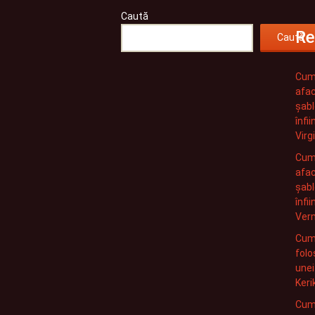
Caută
Re
Caută
Cum 
afac
șabl
înfi
Virg
Cum 
afac
șabl
înfi
Ver
Cum 
folo
unei
Keri
Cum 