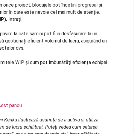
n orice proiect, blocajele pot încetini progresul și
urilor în care este nevoie cel mai mult de atenție.
IP).
Intrați.
privire la câte sarcini pot fi în desfășurare la un
ă gestionați eficient volumul de lucru, asigurând un
oiectelor dvs.
mitele WIP și cum pot îmbunătăți eficiența echipei
acest panou
ii Kerika ilustrează ușurința de a activa și utiliza
m de lucru echilibrat. Puteți vedea cum setarea