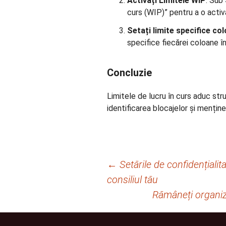
Activați Limitele WIP
: Sub
curs (WIP)” pentru a o activ
Setați limite specifice co
specifice fiecărei coloane î
Concluzie
Limitele de lucru în curs aduc struc
identificarea blocajelor și mențin
Navigare
←
Setările de confidențialit
consiliul tău
în
Rămâneți organiz
articole