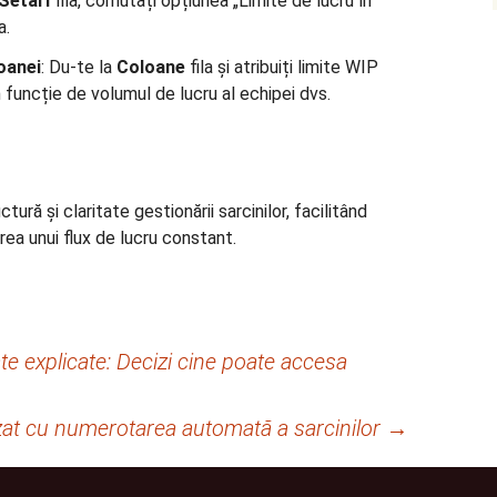
Setări
fila, comutați opțiunea „Limite de lucru în
a.
loanei
: Du-te la
Coloane
fila și atribuiți limite WIP
n funcție de volumul de lucru al echipei dvs.
tură și claritate gestionării sarcinilor, facilitând
erea unui flux de lucru constant.
ate explicate: Decizi cine poate accesa
at cu numerotarea automată a sarcinilor
→