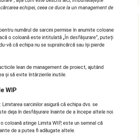
ășurare”, așa cum este descris aici, îmbunătățește
aîncărcarea echipei, ceea ce duce la un management de
pentru numărul de sarcini permise în anumite coloane
că o coloană este intitulată „În desfășurare”, puteți
ndu-vă că echipa nu se supraîncărcă sau își pierde
acticile lean de management de proiect, ajutând
și să evite întârzierile inutile.
le WIP
: Limitarea sarcinilor asigură că echipa dvs. se
e deja în desfășurare înainte de a începe altele noi.
 o coloană atinge Limita WIP, este un semnal că
ainte de a putea fi adăugate altele.