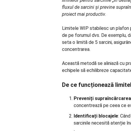
limitelor pentru sarcinile „În desf
fluxul de sarcini și previne supr
proiect mai productiv.
Limitele WIP stabilesc un plafon 
de pe forumul dvs. De exemplu, da
seta o limită de 5 sarcini, asigurâ
concentrarea.
Această metodă se aliniază cu pr
echipele să echilibreze capacitatea 
De ce funcționează limite
Preveniți supraîncărcarea
concentrează pe ceea ce est
Identificați blocajele
: Când
sarcinile necesită atenție în