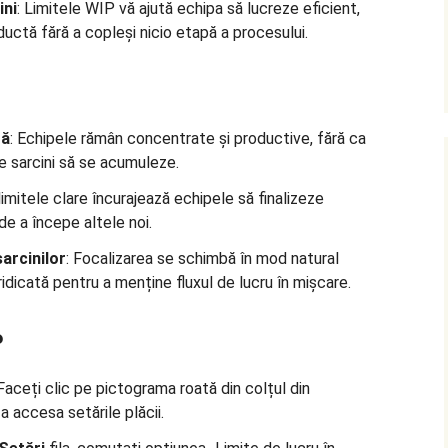
ini
: Limitele WIP vă ajută echipa să lucreze eficient,
ductă fără a copleși nicio etapă a procesului.
tă
: Echipele rămân concentrate și productive, fără ca
e sarcini să se acumuleze.
 limitele clare încurajează echipele să finalizeze
 de a începe altele noi.
sarcinilor
: Focalizarea se schimbă în mod natural
 ridicată pentru a menține fluxul de lucru în mișcare.
P
 Faceți clic pe pictograma roată din colțul din
a accesa setările plăcii.