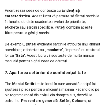
Prioritizează ceea ce contează cu
Evidențiați
caracteristica.
Acest lucru vă permite să filtrați sarcinile
în funcție de date scadente, niveluri de prioritate,
etichete sau sarcini specifice. Puteți combina aceste
filtre pentru a găsi și sarcini.
De exemplu, puteți evidenția sarcinile atribuite unui anumit
coechipier, etichetat ca
„machete”,
împreună cu statutul
lor ca
‘Gata’
. Acest lucru vă scutește de multă muncă
manuală pentru a găsi ceea ce căutați.
7. Ajustarea setărilor de confidențialitate
The
Meniul Setări
este locul în care această echipă își
ajustează placa pentru o eficiență maximă. Făcând clic pe
pictograma roată din colțul din dreapta sus, dezvăluie
patru file:
Prezentare generală
,
Setări
,
Coloane
, și