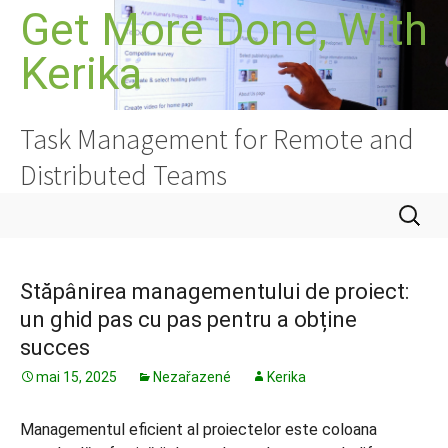
Sari
Get More Done, With
la
Kerika
conținut
Task Management for Remote and
Distributed Teams
Caută
după:
Stăpânirea managementului de proiect:
un ghid pas cu pas pentru a obține
succes
mai 15, 2025
Nezařazené
Kerika
Managementul eficient al proiectelor este coloana