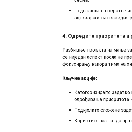
сесија.
Подстакните повратне ин
одговорности праведно р
4. Одредите приоритете и
Разбијање пројекта на мање з
се ниједан аспект посла не п
фокусирању напора тима на оно
Кључне акције:
Категоризирајте задатке
одређивања приоритета к
Подијелите сложене зада
Користите алатке да прат