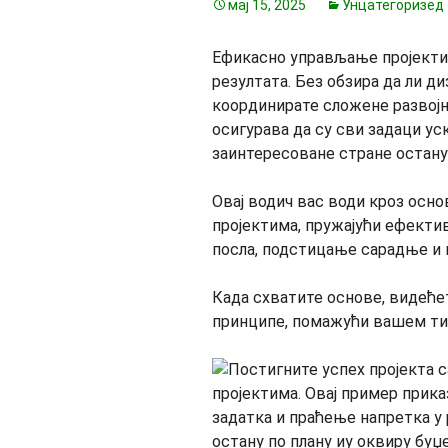
мај 15, 2025
Унцатегоризед
Ефикасно управљање пројекти
резултата. Без обзира да ли ди
координирате сложене развојн
осигурава да су сви задаци ус
заинтересоване стране остан
Овај водич вас води кроз осн
пројектима, пружајући ефекти
посла, подстицање сарадње и
Када схватите основе, видеће
принципе, помажући вашем тим