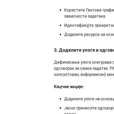
Користите Гантове графи
зависности задатака.
Идентификујте прекретни
Доделите ресурсе на осн
3. Доделите улоге и одго
Дефинисање улога осигурава о
одговоран за сваки задатак. Р
консултован, информисан) мож
Кључне акције:
Доделите улоге на основ
Јасно пренесите одговор