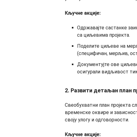
Кључне акције:
Одржавајте састанке заи
са циљевима пројекта.
Поделите циљеве на мер
(специфичан, мерљив, ост
Документујте ове циљеве
осигурали видљивост тим
2. Развити детаљан план п
Свеобухватни план пројекта слу
временске оквире и зависност
своју улогу и одговорности.
Кључне акције: