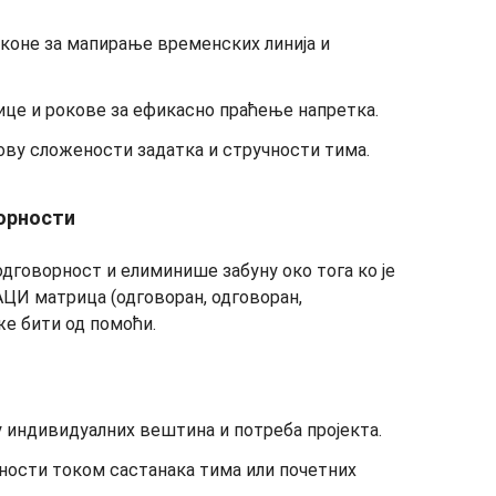
коне за мапирање временских линија и
це и рокове за ефикасно праћење напретка.
ову сложености задатка и стручности тима.
ворности
дговорност и елиминише забуну око тога ко је
АЦИ матрица (одговоран, одговоран,
е бити од помоћи.
у индивидуалних вештина и потреба пројекта.
ности током састанака тима или почетних