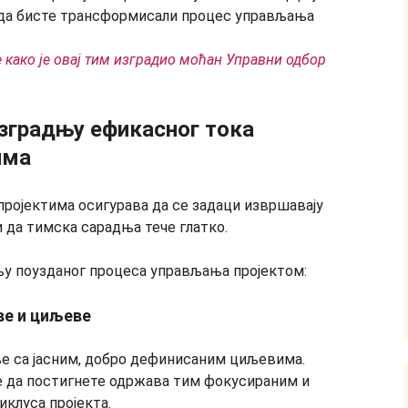
е како је овај тим изградио моћан Управни одбор
изградњу ефикасног тока
има
ројектима осигурава да се задаци извршавају
и да тимска сарадња тече глатко.
њу поузданог процеса управљања пројектом:
ве и циљеве
е са јасним, добро дефинисаним циљевима.
 да постигнете одржава тим фокусираним и
клуса пројекта.