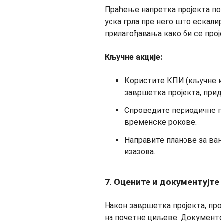
Праћење напретка пројекта по
уска грла пре него што ескали
прилагођавања како би се прој
Кључне акције:
Користите КПИ (кључне и
завршетка пројекта, при
Спроведите периодичне п
временске рокове.
Направите планове за ва
изазова.
7. Оцените и документујте
Након завршетка пројекта, пр
на почетне циљеве. Документ