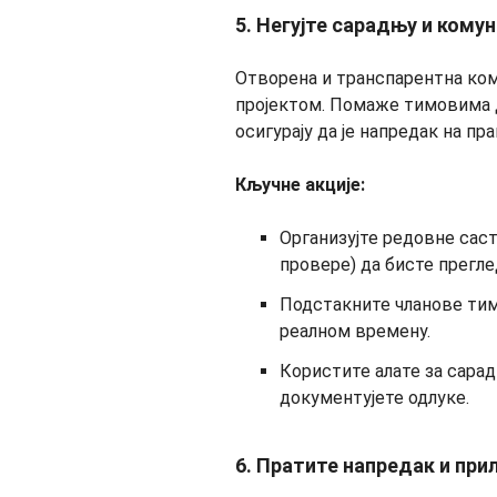
5. Негујте сарадњу и комун
Отворена и транспарентна ком
пројектом. Помаже тимовима д
осигурају да је напредак на пр
Кључне акције:
Организујте редовне саст
провере) да бисте прегле
Подстакните чланове тим
реалном времену.
Користите алате за сарад
документујете одлуке.
6. Пратите напредак и при