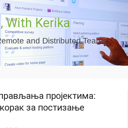
 With Kerika
emote and Distributed Teams
прављања пројектима:
 корак за постизање