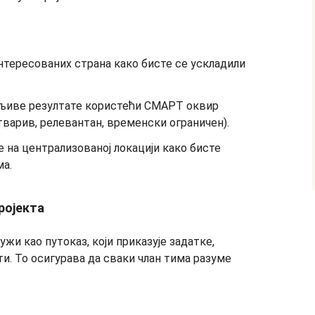
нтересованих страна како бисте се ускладили
љиве резултате користећи СМАРТ оквир
варив, релевантан, временски ограничен).
 на централизованој локацији како бисте
а.
ројекта
жи као путоказ, који приказује задатке,
и. То осигурава да сваки члан тима разуме