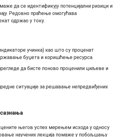
маже да се идентификују потенцијални ризици и
рају. Редовно праћење омогућава
екат одржао у току.
ндикаторе учинка) као што су проценат
државање буџета и коришћење ресурса.
регледе да бисте поново проценили циљеве и
нредне ситуације за решавање непредвиђених
 сазнања
оцените његов успех мерењем исхода у односу
овање научених лекција помаже у побољшању