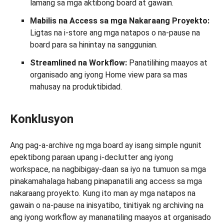
lamang sa mga aktibong board at gawain.
Mabilis na Access sa mga Nakaraang Proyekto:
Ligtas na i-store ang mga natapos o na-pause na
board para sa hinintay na sanggunian.
Streamlined na Workflow:
Panatilihing maayos at
organisado ang iyong Home view para sa mas
mahusay na produktibidad.
Konklusyon
Ang pag-a-archive ng mga board ay isang simple ngunit
epektibong paraan upang i-declutter ang iyong
workspace, na nagbibigay-daan sa iyo na tumuon sa mga
pinakamahalaga habang pinapanatili ang access sa mga
nakaraang proyekto. Kung ito man ay mga natapos na
gawain o na-pause na inisyatibo, tinitiyak ng archiving na
ang iyong workflow ay mananatiling maayos at organisado