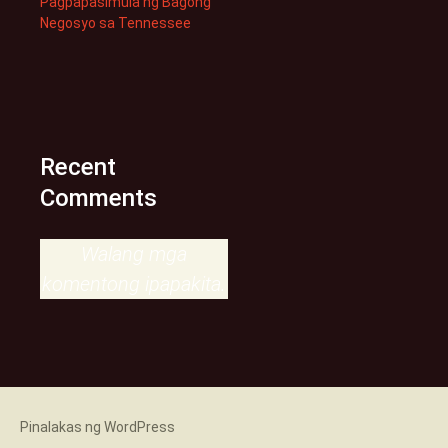
Pagpapasimula ng Bagong
Negosyo sa Tennessee
Recent
Comments
Walang mga
komentong ipapakita.
Pinalakas ng WordPress