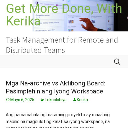
Lumaktaw
Get More Done, With
sa
Kerika
nilalaman
Task Management for Remote and
Distributed Teams
Hanapin
ang:
Mga Na-archive vs Aktibong Board:
Pasimplehin ang Iyong Workspace
Mayo 6, 2025
Teknolohiya
Kerika
Ang pamamahala ng maraming proyekto ay maaaring
mabilis na magdulot ng kalat sa iyong workspace, na