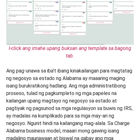
I-click ang imahe upang buksan ang template sa bagong
tab.
Ang pag-unawa sa iba’t ibang kinakailangan para magtatag
ng negosyo sa estado ng Alabama ay maaaring maging
isang burukratikong hadlang. Ang mga administratibong
proseso, tulad ng pagkumpleto ng mga papeles na
kailangan upang magtayo ng negosyo sa estado at
pagtiyak ng pagsunod sa mga regulasyon sa buwis ng IRS,
ay madalas na kumplikado para sa mga may-ari ng
negosyo. Ngunit hindi na kailangang mag-alala. Sa Charge
Alabama business model, maaari mong gawing isang
madaling maunawaan at biswal na gabay ang mga