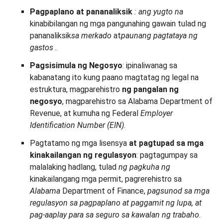
Pagpaplano at pananaliksik
: ang yugto na
kinabibilangan ng mga pangunahing gawain tulad ng
pananaliksik
sa merkado
at
paunang pagtataya ng
gastos
.
Pagsisimula ng Negosyo
: ipinaliwanag sa
kabanatang ito kung paano magtatag ng legal na
estruktura, magparehistro
ng pangalan ng
negosyo
, magparehistro sa Alabama Department of
Revenue, at kumuha ng Federal
Employer
Identification Number
(EIN)
.
Pagtatamo ng mga lisensya
at pagtupad sa mga
kinakailangan ng regulasyon
: pagtagumpay sa
malalaking hadlang, tulad
ng pagkuha ng
kinakailangang mga permit, pagrerehistro sa
Alabama
Department of Finance,
pagsunod sa mga
regulasyon sa pagpaplano at paggamit ng lupa, at
pag-aaplay para sa seguro sa kawalan ng trabaho
.