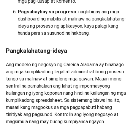
mga pag-uusap at komento.
Pagsubaybay sa progreso
: nagbibigay ang mga
dashboard ng mabilis at malinaw na pangkalahatang-
ideya ng proseso ng aplikasyon, kaya palagi kang
handa para sa susunod na hakbang.
Pangkalahatang-ideya
Ang modelo ng negosyo ng Careica Alabama ay binabago
ang mga kumplikadong legal at administratibong proseso
tungo sa malinaw at simpleng mga gawain. Maaari mong
sentral na pamahalaan ang lahat ng impormasyong
kailangan ng iyong koponan nang hindi na kailangan ng mga
kumplikadong spreadsheet. Sa sistemang biswal na ito,
maaari kang magpokus sa mga pagpapabuti habang
tinitiyak ang pagsunod. Kontrolin ang iyong negosyo at
magsimula nang may buong kumpiyansa ngayon.