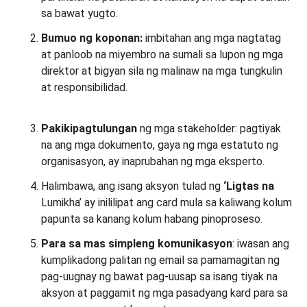
sa bawat yugto.
Bumuo ng koponan:
imbitahan ang mga nagtatag
at panloob na miyembro na sumali sa lupon ng mga
direktor at bigyan sila ng malinaw na mga tungkulin
at responsibilidad.
Pakikipagtulungan
ng mga stakeholder: pagtiyak
na ang mga dokumento, gaya ng mga estatuto ng
organisasyon, ay inaprubahan ng mga eksperto.
Halimbawa, ang isang aksyon tulad ng
‘Ligtas na
Lumikha’ ay inililipat ang card mula sa kaliwang kolum
papunta sa kanang kolum habang pinoproseso.
Para sa mas simpleng komunikasyon
: iwasan ang
kumplikadong palitan ng email sa pamamagitan ng
pag-uugnay ng bawat pag-uusap sa isang tiyak na
aksyon at paggamit ng mga pasadyang kard para sa