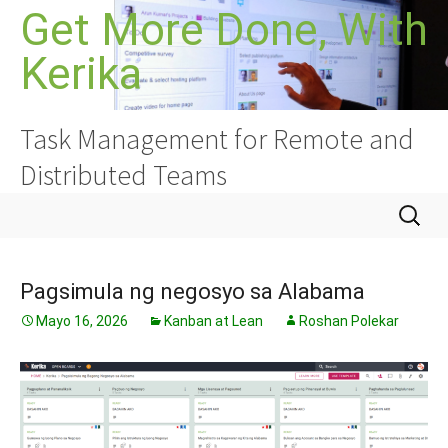
Lumaktaw
Get More Done, With
sa
Kerika
nilalaman
Task Management for Remote and
Distributed Teams
Hanapin
ang:
Pagsimula ng negosyo sa Alabama
Mayo 16, 2026
Kanban at Lean
Roshan Polekar