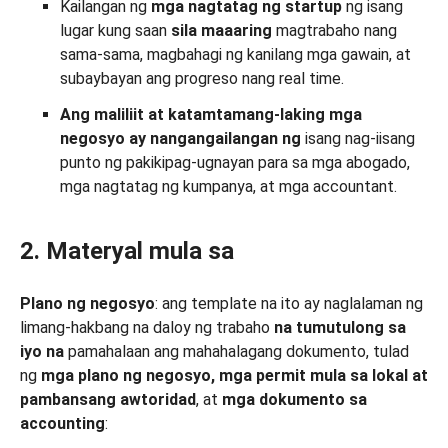
Kailangan ng
mga nagtatag ng startup
ng isang
lugar kung saan
sila maaaring
magtrabaho nang
sama-sama, magbahagi ng kanilang mga gawain, at
subaybayan ang progreso nang real time.
Ang maliliit at katamtamang-laking mga
negosyo
ay nangangailangan ng
isang nag-iisang
punto ng pakikipag-ugnayan para sa mga abogado,
mga nagtatag ng kumpanya, at mga accountant.
2. Materyal mula sa
Plano ng negosyo
: ang template na ito ay naglalaman ng
limang-hakbang na daloy ng trabaho
na tumutulong sa
iyo na
pamahalaan ang mahahalagang dokumento, tulad
ng
mga plano ng negosyo, mga permit mula sa lokal at
pambansang awtoridad
, at
mga dokumento sa
accounting
: