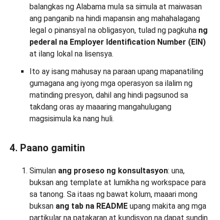
balangkas ng Alabama mula sa simula at maiwasan
ang panganib na hindi mapansin ang mahahalagang
legal o pinansyal na obligasyon, tulad ng pagkuha
ng
pederal na Employer Identification Number (EIN)
at ilang lokal na lisensya.
Ito ay isang mahusay na paraan upang mapanatiling
gumagana ang iyong mga operasyon sa ilalim ng
matinding presyon, dahil ang hindi pagsunod sa
takdang oras ay maaaring mangahulugang
magsisimula ka nang huli.
4. Paano gamitin
Simulan
ang proseso ng konsultasyon
: una,
buksan ang template at lumikha ng workspace para
sa tanong. Sa itaas ng bawat kolum, maaari mong
buksan
ang tab na README
upang makita ang mga
partikular na patakaran at kundisyon na dapat sundin