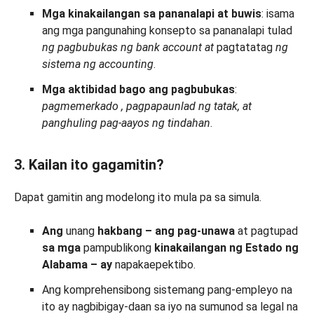
Mga kinakailangan sa pananalapi at buwis
: isama
ang mga pangunahing konsepto sa pananalapi tulad
ng pagbubukas ng bank account at
pagtatatag
ng
sistema ng accounting
.
Mga aktibidad bago ang pagbubukas
:
pagmemerkado
, pagpapaunlad ng tatak, at
panghuling
pag-aayos
ng tindahan
.
3. Kailan ito gagamitin?
Dapat gamitin ang modelong ito mula pa sa simula.
Ang
unang
hakbang –
ang pag-unawa
at pagtupad
sa mga
pampublikong
kinakailangan
ng Estado
ng
Alabama
–
ay
napakaepektibo.
Ang komprehensibong sistemang pang-empleyo na
ito ay nagbibigay-daan sa iyo na sumunod sa legal na