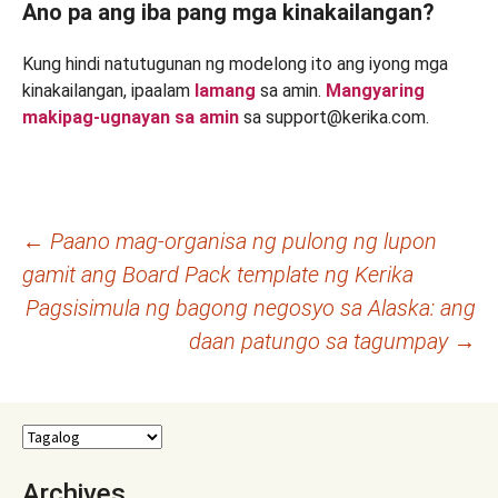
Ano pa ang iba pang mga kinakailangan?
Kung hindi natutugunan ng modelong ito ang iyong mga
kinakailangan, ipaalam
lamang
sa amin.
Mangyaring
makipag-ugnayan sa amin
sa support@kerika.com.
Post
←
Paano mag-organisa ng pulong ng lupon
gamit ang Board Pack template ng Kerika
navigation
Pagsisimula ng bagong negosyo sa Alaska: ang
daan patungo sa tagumpay
→
Archives