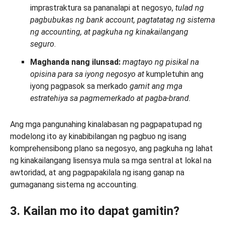
imprastraktura sa pananalapi at negosyo,
tulad ng
pagbubukas ng bank account, pagtatatag ng sistema
ng accounting, at pagkuha ng kinakailangang
seguro
.
Maghanda nang ilunsad:
magtayo ng pisikal na
opisina para sa iyong negosyo at
kumpletuhin ang
iyong pagpasok sa merkado
gamit ang mga
estratehiya sa pagmemerkado at pagba-brand.
Ang mga pangunahing kinalabasan ng pagpapatupad ng
modelong ito ay kinabibilangan ng pagbuo ng isang
komprehensibong plano sa negosyo, ang pagkuha ng lahat
ng kinakailangang lisensya mula sa mga sentral at lokal na
awtoridad, at ang pagpapakilala ng isang ganap na
gumaganang sistema ng accounting.
3. Kailan mo ito dapat gamitin?