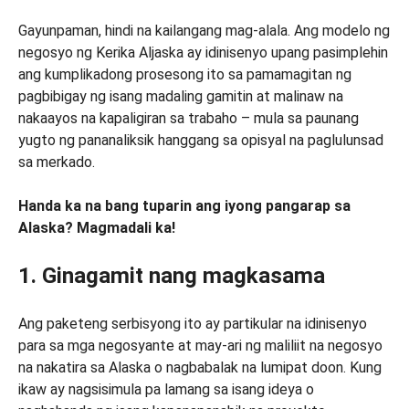
Gayunpaman, hindi na kailangang mag-alala. Ang modelo ng
negosyo ng Kerika Aljaska ay idinisenyo upang pasimplehin
ang kumplikadong prosesong ito sa pamamagitan ng
pagbibigay ng isang madaling gamitin at malinaw na
nakaayos na kapaligiran sa trabaho – mula sa paunang
yugto ng pananaliksik hanggang sa opisyal na paglulunsad
sa merkado.
Handa ka na bang tuparin ang iyong pangarap sa
Alaska? Magmadali ka!
1. Ginagamit nang magkasama
Ang paketeng serbisyong ito ay partikular na idinisenyo
para sa mga negosyante at may-ari ng maliliit na negosyo
na nakatira sa Alaska o nagbabalak na lumipat doon. Kung
ikaw ay nagsisimula pa lamang sa isang ideya o