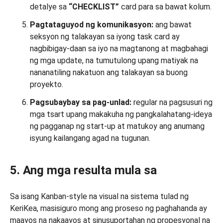
detalye sa
“CHECKLIST”
card para sa bawat kolum.
Pagtataguyod ng komunikasyon:
ang bawat
seksyon ng talakayan sa iyong task card ay
nagbibigay-daan sa iyo na magtanong at magbahagi
ng mga update, na tumutulong upang matiyak na
nananatiling nakatuon ang talakayan sa buong
proyekto.
Pagsubaybay sa pag-unlad:
regular na pagsusuri ng
mga tsart upang makakuha ng pangkalahatang-ideya
ng pagganap ng start-up at matukoy ang anumang
isyung kailangang agad na tugunan.
5. Ang mga resulta mula sa
Sa isang Kanban-style na visual na sistema tulad ng
KeriKea, masisiguro mong ang proseso ng paghahanda ay
maayos na nakaayos at sinusuportahan ng propesyonal na