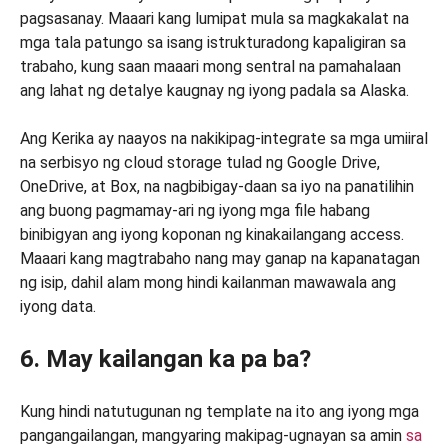
pagsasanay. Maaari kang lumipat mula sa magkakalat na
mga tala patungo sa isang istrukturadong kapaligiran sa
trabaho, kung saan maaari mong sentral na pamahalaan
ang lahat ng detalye kaugnay ng iyong padala sa Alaska.
Ang Kerika ay naayos na nakikipag-integrate sa mga umiiral
na serbisyo ng cloud storage tulad ng Google Drive,
OneDrive, at Box, na nagbibigay-daan sa iyo na panatilihin
ang buong pagmamay-ari ng iyong mga file habang
binibigyan ang iyong koponan ng kinakailangang access.
Maaari kang magtrabaho nang may ganap na kapanatagan
ng isip, dahil alam mong hindi kailanman mawawala ang
iyong data.
6. May kailangan ka pa ba?
Kung hindi natutugunan ng template na ito ang iyong mga
pangangailangan, mangyaring makipag-ugnayan sa amin
sa