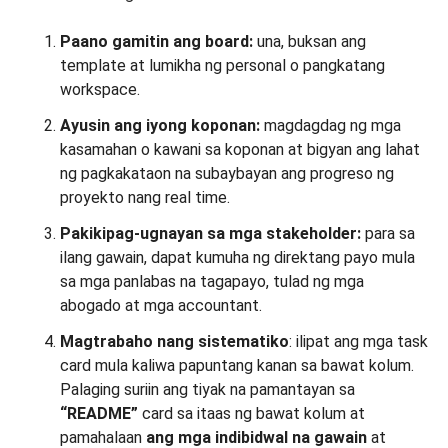
Paano gamitin ang board:
una, buksan ang
template at lumikha ng personal o pangkatang
workspace.
Ayusin ang iyong koponan:
magdagdag ng mga
kasamahan o kawani sa koponan at bigyan ang lahat
ng pagkakataon na subaybayan ang progreso ng
proyekto nang real time.
Pakikipag-ugnayan sa mga stakeholder:
para sa
ilang gawain, dapat kumuha ng direktang payo mula
sa mga panlabas na tagapayo, tulad ng mga
abogado at mga accountant.
Magtrabaho nang sistematiko
: ilipat ang mga task
card mula kaliwa papuntang kanan sa bawat kolum.
Palaging suriin ang tiyak na pamantayan sa
“README”
card sa itaas ng bawat kolum at
pamahalaan
ang mga indibidwal na gawain
at