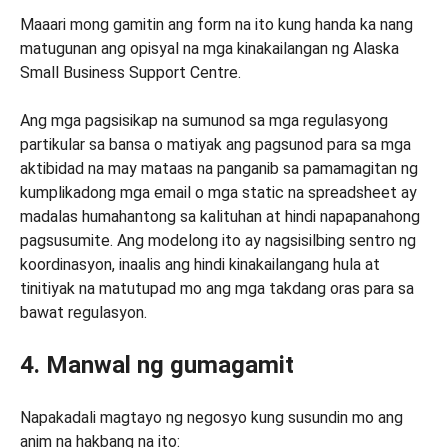
Maaari mong gamitin ang form na ito kung handa ka nang
matugunan ang opisyal na mga kinakailangan ng Alaska
Small Business Support Centre.
Ang mga pagsisikap na sumunod sa mga regulasyong
partikular sa bansa o matiyak ang pagsunod para sa mga
aktibidad na may mataas na panganib sa pamamagitan ng
kumplikadong mga email o mga static na spreadsheet ay
madalas humahantong sa kalituhan at hindi napapanahong
pagsusumite. Ang modelong ito ay nagsisilbing sentro ng
koordinasyon, inaalis ang hindi kinakailangang hula at
tinitiyak na matutupad mo ang mga takdang oras para sa
bawat regulasyon.
4. Manwal ng gumagamit
Napakadali magtayo ng negosyo kung susundin mo ang
anim na hakbang na ito: