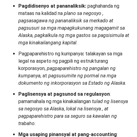
Pagdidisenyo at pananaliksik:
paghahanda ng
mataas na kalidad na
plano sa negosyo
,
pagsasagawa ng pananaliksik sa merkado at
pagsusuri sa mga mapagkukunang magagamit sa
Alaska
,
pagkalkula ng mga gastos sa pagsisimula at
mga kinakailangang kapital.
Pagpaparehistro ng kumpanya
:
talakayan sa mga
legal na aspeto ng pagpili ng estrukturang
korporasyon,
pagpaparehistro ng pangalan
ng
kumpanya
, at
pagsusumite ng pormal na mga
dokumento ng inkorporasyon sa Estado ng Alaska
.
Paglisensya at pagsunod sa regulasyon
:
pamamahala ng mga kinakailangan
tulad
ng lisensya
sa negosyo sa Alaska
,
lokal na lisensya
, at
pagpaparehistro para sa seguro sa kawalan ng
trabaho.
Mga usaping pinansyal at pang-accounting
: