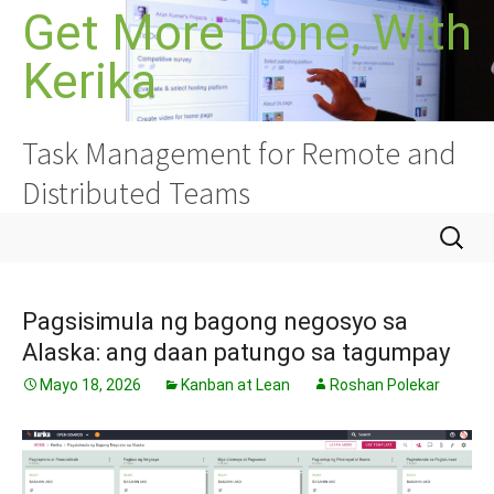
Lumaktaw
Get More Done, With
sa
Kerika
nilalaman
Task Management for Remote and
Distributed Teams
Hanapin
ang:
Pagsisimula ng bagong negosyo sa
Alaska: ang daan patungo sa tagumpay
Mayo 18, 2026
Kanban at Lean
Roshan Polekar