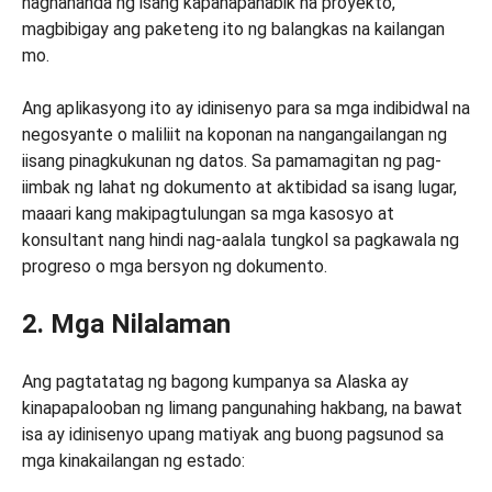
naghahanda ng isang kapanapanabik na proyekto,
magbibigay ang paketeng ito ng balangkas na kailangan
mo.
Ang aplikasyong ito ay idinisenyo para sa mga indibidwal na
negosyante o maliliit na koponan na nangangailangan ng
iisang pinagkukunan ng datos. Sa pamamagitan ng pag-
iimbak ng lahat ng dokumento at aktibidad sa isang lugar,
maaari kang makipagtulungan sa mga kasosyo at
konsultant nang hindi nag-aalala tungkol sa pagkawala ng
progreso o mga bersyon ng dokumento.
2. Mga Nilalaman
Ang pagtatatag ng bagong kumpanya sa Alaska ay
kinapapalooban ng limang pangunahing hakbang, na bawat
isa ay idinisenyo upang matiyak ang buong pagsunod sa
mga kinakailangan ng estado: