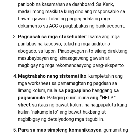
panloob na kasamahan sa dashboard. Sa Kerik,
madali mong makikita kung sino ang responsable sa
bawat gawain, tulad ng pagpapadala ng mga
dokumento sa ACC o pagbubukas ng bank account.
Pagsasali sa mga stakeholder
: Isama ang mga
panlabas na kasosyo, tulad ng mga auditor o
abogado, sa lupon. Pinapayagan nito silang direktang
masubaybayan ang isinasagawang gawain at
magbigay ng mga rekomendasyong pang-eksperto.
Magtrabaho nang sistematiko
: kumpletuhin ang
mga worksheet sa pamamagitan ng pagdaan sa
limang kolum, mula
sa pagpaplano
hanggang
sa
pagsisimula
. Palaging suriin muna
ang “HELP”
sheet
sa itaas ng bawat kolum, na nagpapakita kung
kailan “nakumpleto” ang bawat hakbang at
nagbibigay ng detalyadong mga tagubilin.
Para sa mas simpleng komunikasyon
: gumamit ng