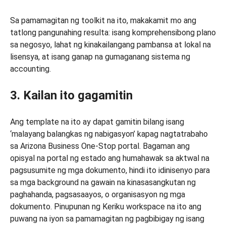
Sa pamamagitan ng toolkit na ito, makakamit mo ang
tatlong pangunahing resulta: isang komprehensibong plano
sa negosyo, lahat ng kinakailangang pambansa at lokal na
lisensya, at isang ganap na gumaganang sistema ng
accounting.
3. Kailan ito gagamitin
Ang template na ito ay dapat gamitin bilang isang
‘malayang balangkas ng nabigasyon’ kapag nagtatrabaho
sa Arizona Business One-Stop portal. Bagaman ang
opisyal na portal ng estado ang humahawak sa aktwal na
pagsusumite ng mga dokumento, hindi ito idinisenyo para
sa mga background na gawain na kinasasangkutan ng
paghahanda, pagsasaayos, o organisasyon ng mga
dokumento. Pinupunan ng Keriku workspace na ito ang
puwang na iyon sa pamamagitan ng pagbibigay ng isang