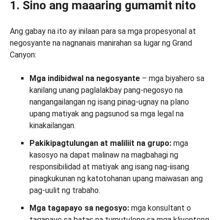
1. Sino ang maaaring gumamit nito
Ang gabay na ito ay inilaan para sa mga propesyonal at
negosyante na nagnanais manirahan sa lugar ng Grand
Canyon:
Mga indibidwal na negosyante
– mga biyahero sa
kanilang unang paglalakbay pang-negosyo na
nangangailangan ng isang pinag-ugnay na plano
upang matiyak ang pagsunod sa mga legal na
kinakailangan.
Pakikipagtulungan at maliliit na grupo:
mga
kasosyo na dapat malinaw na magbahagi ng
responsibilidad at matiyak ang isang nag-iisang
pinagkukunan ng katotohanan upang maiwasan ang
pag-uulit ng trabaho.
Mga tagapayo sa negosyo:
mga konsultant o
tagapayo sa batas na tumutulong sa mga kliyenteng