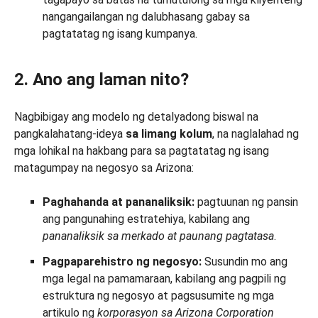
nangangailangan ng dalubhasang gabay sa
pagtatatag ng isang kumpanya.
2. Ano ang laman nito?
Nagbibigay ang modelo ng detalyadong biswal na
pangkalahatang-ideya
sa limang kolum
, na naglalahad ng
mga lohikal na hakbang para sa pagtatatag ng isang
matagumpay na negosyo sa Arizona:
Paghahanda at pananaliksik:
pagtuunan ng pansin
ang pangunahing estratehiya, kabilang ang
pananaliksik sa merkado at paunang pagtatasa
.
Pagpaparehistro ng negosyo:
Susundin mo ang
mga legal na pamamaraan, kabilang ang pagpili ng
estruktura ng negosyo at pagsusumite ng mga
artikulo ng
korporasyon sa Arizona Corporation