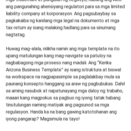
ang pangunahing ahensiyang regulatori para sa mga limited
liability company at korporasyon. Ang pagsubaybay sa
pagkakaiba ng kanilang mga legal na dokumento at mga
tax return ay isang malaking hadlang para sa sinumang
nagtatag.
Huwag mag-alala, nilikha namin ang mga template na ito
upang matulungan kang mag-navigate sa patuloy na
nagbabagong mga proseso nang madali. Ang “Kerika
Arizona Business Template” ay isang istruktura at biswal
na workspace na nagpapasimple sa paglalakbay mula sa
paunang konsepto hanggang sa araw ng pagbubukas. Dahil
sa aming nasubok at napatunayang mga daloy ng trabaho,
maaari kang magpokus sa pagbuo ng iyong tatak habang
tinutulungan naming matiyak ang pagsunod sa mga
regulasyon. Handa ka na bang gawing katotohanan ang
iyong pangarap? Magsimula na tayo!