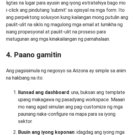
ligtas na lugar para ayusin ang iyong estratehiya bago mo
i-click ang pindutang ‘submit’ sa opisyal na mga form. Ito
ang perpektong solusyon kung kailangan mong putulin ang
paulit-ulit na siklo ng magulong mga email at lumikha ng
isang propesyonal at paulit-ulit na proseso para
matugunan ang mga kinakailangan ng pamahalaan.
4. Paano gamitin
Ang pagsisimula ng negosyo sa Arizona ay simple sa anim
na hakbang na ito:
Ilunsad ang dashboard
: una, buksan ang template
upang makagawa ng pasadyang workspace. Maaari
mo nang agad simulan ang pag-customize ng mga
paunang naka-configure na mapa para sa iyong
sektor.
Buuin ang iyong koponan
: idagdag ang iyong mga