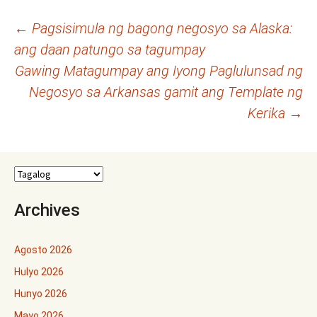
Post
←
Pagsisimula ng bagong negosyo sa Alaska:
ang daan patungo sa tagumpay
navigation
Gawing Matagumpay ang Iyong Paglulunsad ng
Negosyo sa Arkansas gamit ang Template ng
Kerika
→
Archives
Agosto 2026
Hulyo 2026
Hunyo 2026
Mayo 2026