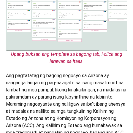
Upang buksan ang template sa bagong tab, i-click ang
larawan sa itaas.
Ang pagtatatag ng bagong negosyo sa Arizona ay
nangangailangan ng pag-navigate sa isang masalimuot na
lambat ng mga pampublikong kinakailangan, na madalas na
pakiramdam ay parang isang labyrinthine na labirinto.
Maraming negosyante ang naliligaw sa iba’t ibang ahensya
at madalas na nalilito sa mga tungkulin ng Kalihim ng
Estado ng Arizona at ng Komisyon ng Korporasyon ng
Arizona (ACC). Ang Kalihim ng Estado ang humahawak sa
mga trademark at pangalan ng negosyo, habang ang ACC