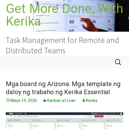
Lumaktaw
Get More Done, With
sa
Kerika
nilalaman
Task Management for Remote and
Distributed Teams
Hanapin
ang:
Mga board ng Arizona: Mga template ng
daloy ng trabaho ng Kerika Essential
Mayo 19, 2026
Kanban at Lean
Kerika