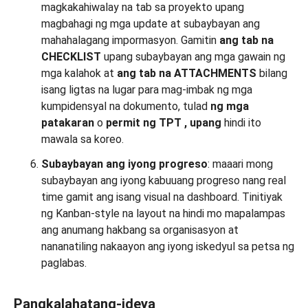
magkakahiwalay na tab sa proyekto upang
magbahagi ng mga update at subaybayan ang
mahahalagang impormasyon. Gamitin
ang tab na
CHECKLIST
upang subaybayan ang mga gawain ng
mga kalahok at
ang tab na ATTACHMENTS
bilang
isang ligtas na lugar para mag-imbak ng mga
kumpidensyal na dokumento, tulad
ng mga
patakaran
o
permit
ng TPT
, upang
hindi ito
mawala sa koreo.
Subaybayan ang iyong progreso
: maaari mong
subaybayan ang iyong kabuuang progreso nang real
time gamit ang isang visual na dashboard. Tinitiyak
ng Kanban-style na layout na hindi mo mapalampas
ang anumang hakbang sa organisasyon at
nananatiling nakaayon ang iyong iskedyul sa petsa ng
paglabas.
Pangkalahatang-ideya