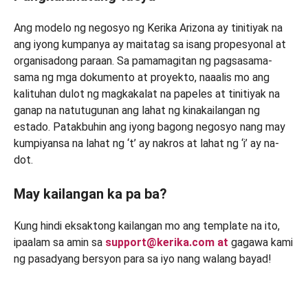
Ang modelo ng negosyo ng Kerika Arizona ay tinitiyak na
ang iyong kumpanya ay maitatag sa isang propesyonal at
organisadong paraan. Sa pamamagitan ng pagsasama-
sama ng mga dokumento at proyekto, naaalis mo ang
kalituhan dulot ng magkakalat na papeles at tinitiyak na
ganap na natutugunan ang lahat ng kinakailangan ng
estado. Patakbuhin ang iyong bagong negosyo nang may
kumpiyansa na lahat ng ‘t’ ay nakros at lahat ng ‘i’ ay na-
dot.
May kailangan ka pa ba?
Kung hindi eksaktong kailangan mo ang template na ito,
ipaalam sa amin sa
support@kerika.com at
gagawa kami
ng pasadyang bersyon para sa iyo nang walang bayad!