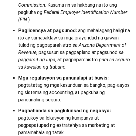
Commission
. Kasama rin sa hakbang na ito ang
pagkuha
ng Federal Employer Identification Number
(EIN
).
Paglisensya at pagsunod:
ang mahalagang haligi na
ito ay sumasaklaw sa mga prayoridad na gawain
tulad ng pagpaparehistro
sa Arizona Department of
Revenue
, pagsusuri sa pagpaplano
at
pagsunod
sa
paggamit ng lupa
, at pagpaparehistro
para sa seguro
sa kawalan ng trabaho
.
Mga regulasyon sa pananalapi at buwis:
pagtatatag ng mga kasunduan sa bangko, pag-aayos
ng sistema ng accounting, at pagkuha ng
pangunahing seguro.
Paghahanda sa paglulunsad ng negosyo:
pagtukoy sa lokasyon ng kumpanya at
pagpapatupad ng estratehiya sa marketing at
pamamahala ng tatak.