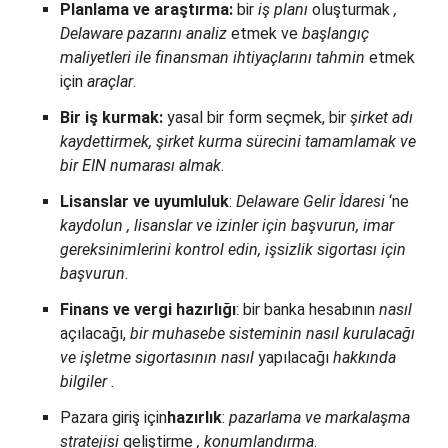
Planlama ve araştırma:
bir
iş planı
oluşturmak
,
Delaware pazarını analiz
etmek ve
başlangıç
maliyetleri ile finansman ihtiyaçlarını
tahmin
etmek
için
araçlar
.
Bir iş kurmak:
yasal bir form seçmek, bir
şirket adı
kaydettirmek, şirket kurma sürecini tamamlamak ve
bir EIN numarası almak
.
Lisanslar ve uyumluluk
:
Delaware Gelir İdaresi
‘ne
kaydolun
, lisanslar ve izinler için başvurun, imar
gereksinimlerini kontrol edin, işsizlik sigortası için
başvurun
.
Finans ve vergi hazırlığı
: bir banka hesabının
nasıl
açılacağı,
bir muhasebe sisteminin
nasıl
kurulacağı
ve işletme sigortasının
nasıl
yapılacağı
hakkında
bilgiler
.
Pazara giriş için
hazırlık
:
pazarlama ve
markalaşma
stratejisi
geliştirme
, konumlandırma
.