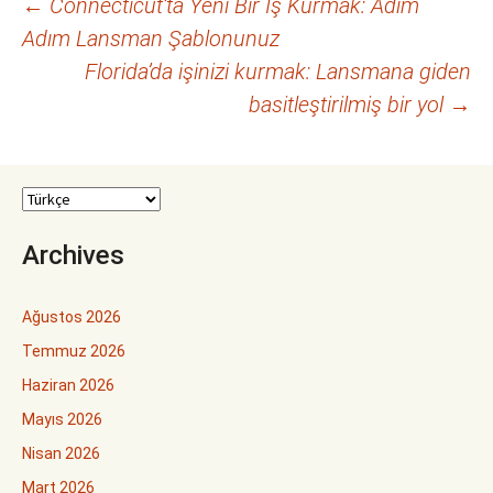
Yazı
←
Connecticut’ta Yeni Bir İş Kurmak: Adım
Adım Lansman Şablonunuz
dolaşımı
Florida’da işinizi kurmak: Lansmana giden
basitleştirilmiş bir yol
→
Archives
Ağustos 2026
Temmuz 2026
Haziran 2026
Mayıs 2026
Nisan 2026
Mart 2026