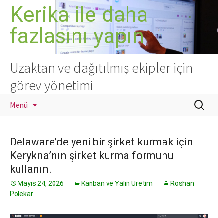
İçeriğe
Kerika ile daha
atla
fazlasını yapın
Uzaktan ve dağıtılmış ekipler için
görev yönetimi
Arama:
Menü
Delaware’de yeni bir şirket kurmak için
Kerykna’nın şirket kurma formunu
kullanın.
Mayıs 24, 2026
Kanban ve Yalın Üretim
Roshan
Polekar