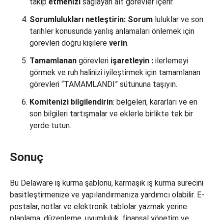
takip
etmenizi
sağlayan alt görevler içerir.
Sorumlulukları netleştirin: Sorum
luluklar ve son
tarihler konusunda yanlış anlamaları önlemek için
görevleri doğru kişilere
verin
.
Tamamlanan
görevleri
işaretleyin
:
ilerlemeyi
görmek ve ruh halinizi iyileştirmek için tamamlanan
görevleri “TAMAMLANDI” sütununa taşıyın.
Komitenizi
bilgilendirin
: belgeleri, kararları ve en
son bilgileri tartışmalar ve eklerle birlikte tek bir
yerde tutun.
Sonuç
Bu Delaware iş kurma şablonu, karmaşık iş kurma sürecini
basitleştirmenize ve yapılandırmanıza yardımcı olabilir. E-
postalar, notlar ve elektronik tablolar yazmak yerine
planlama, düzenleme, uyumluluk, finansal yönetim ve