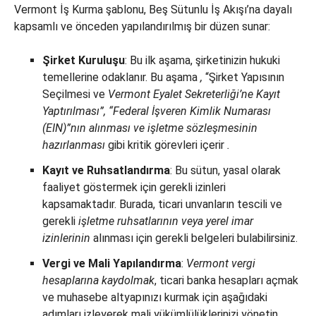
Vermont İş Kurma şablonu, Beş Sütunlu İş Akışı’na dayalı
kapsamlı ve önceden yapılandırılmış bir düzen sunar:
Şirket Kuruluşu
: Bu ilk aşama, şirketinizin hukuki
temellerine odaklanır. Bu aşama
,
“Şirket Yapısının
Seçilmesi ve
Vermont Eyalet Sekreterliği’ne Kayıt
Yaptırılması”, “Federal İşveren Kimlik Numarası
(EIN)”nın alınması ve işletme sözleşmesinin
hazırlanması
gibi kritik görevleri içerir
.
Kayıt ve Ruhsatlandırma
: Bu sütun, yasal olarak
faaliyet göstermek için gerekli izinleri
kapsamaktadır. Burada, ticari unvanların tescili ve
gerekli
işletme ruhsatlarının veya yerel imar
izinlerinin
alınması için gerekli belgeleri bulabilirsiniz.
Vergi ve Mali Yapılandırma
:
Vermont vergi
hesaplarına kaydolmak
, ticari banka hesapları açmak
ve muhasebe altyapınızı kurmak için aşağıdaki
adımları izleyerek mali yükümlülüklerinizi yönetin.