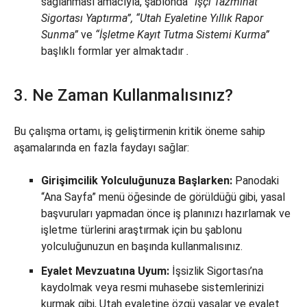
sağlanması amacıyla, şablonda
“İşçi Tazminat
Sigortası Yaptırma”, “Utah Eyaletine Yıllık Rapor
Sunma”
ve
“İşletme Kayıt Tutma Sistemi Kurma”
başlıklı formlar yer almaktadır
.
3. Ne Zaman Kullanmalısınız?
Bu çalışma ortamı, iş geliştirmenin kritik öneme sahip
aşamalarında en fazla faydayı sağlar:
Girişimcilik Yolculuğunuza Başlarken:
Panodaki
“Ana Sayfa” menü öğesinde de görüldüğü gibi, yasal
başvuruları yapmadan önce iş planınızı hazırlamak ve
işletme türlerini araştırmak için bu şablonu
yolculuğunuzun en başında kullanmalısınız.
Eyalet Mevzuatına Uyum:
İşsizlik Sigortası’na
kaydolmak veya resmi muhasebe sistemlerinizi
kurmak gibi, Utah eyaletine özgü yasalar ve eyalet