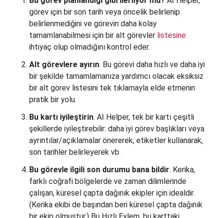
Bu görev planlandığı gibi ilerliyor mu?
AI Helper,
görev için bir son tarih veya öncelik belirlenip
belirlenmediğini ve görevin daha kolay
tamamlanabilmesi için bir alt görevler
listesine
ihtiyaç olup olmadığını kontrol eder.
Alt görevlere ayırın
. Bu görevi daha hızlı ve daha iyi
bir şekilde tamamlamanıza yardımcı olacak eksiksiz
bir alt görev listesini tek tıklamayla elde etmenin
pratik bir yolu.
Bu kartı iyileştirin
. AI Helper, tek bir kartı çeşitli
şekillerde iyileştirebilir: daha iyi görev başlıkları veya
ayrıntılar/açıklamalar önererek, etiketler kullanarak,
son tarihler belirleyerek vb.
Bu görevle ilgili son durumu bana bildir
. Kerika,
farklı coğrafi bölgelerde ve zaman dilimlerinde
çalışan, küresel çapta dağınık ekipler için idealdir.
(Kerika ekibi de başından beri küresel çapta dağınık
bir ekip olmuştur.) Bu Hızlı Eylem, bu karttaki