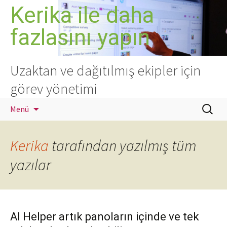
İçeriğe
Kerika ile daha
atla
fazlasını yapın
Uzaktan ve dağıtılmış ekipler için
görev yönetimi
Arama:
Menü
Kerika
tarafından yazılmış tüm
yazılar
AI Helper artık panoların içinde ve tek