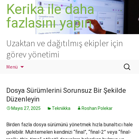
İçeriğe
Kerika ile daha
atla
fazlasını yapın
Uzaktan ve dağıtılmış ekipler için
görev yönetimi
Arama:
Menü
Dosya Sürümlerini Sorunsuz Bir Şekilde
Düzenleyin
Mayıs 27, 2025
Tekniikka
Roshan Polekar
Birden fazla dosya sürümünü yönetmek hızla bunaltıcı hale
gelebilir. Muhtemelen kendinizi “final”, “final-2” veya “final-