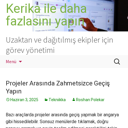
İçeriğe
Kerika ile daha
atla
fazlasını yapın
Uzaktan ve dağıtılmış ekipler için
görev yönetimi
Arama:
Menü
Projeler Arasında Zahmetsizce Geçiş
Yapın
Haziran 3, 2025
Tekniikka
Roshan Polekar
Bazı araçlarda projeler arasında geçiş yapmak bir angarya
gibi hissedilebilir. Sonsuz menülerde tıklamak, doğru