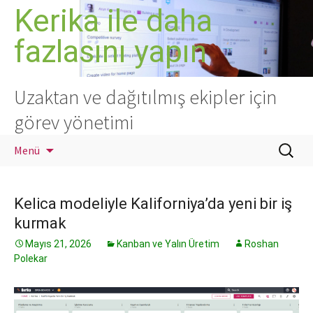
İçeriğe
Kerika ile daha
atla
fazlasını yapın
Uzaktan ve dağıtılmış ekipler için
görev yönetimi
Arama:
Menü
Kelica modeliyle Kaliforniya’da yeni bir iş
kurmak
Mayıs 21, 2026
Kanban ve Yalın Üretim
Roshan
Polekar