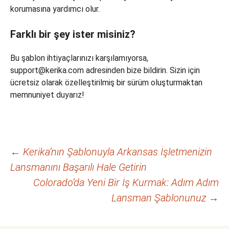
korumasına yardımcı olur.
Farklı bir şey ister misiniz?
Bu şablon ihtiyaçlarınızı karşılamıyorsa,
support@kerika.com adresinden bize bildirin. Sizin için
ücretsiz olarak özelleştirilmiş bir sürüm oluşturmaktan
memnuniyet duyarız!
Yazı
←
Kerika’nın Şablonuyla Arkansas İşletmenizin
Lansmanını Başarılı Hale Getirin
dolaşımı
Colorado’da Yeni Bir İş Kurmak: Adım Adım
Lansman Şablonunuz
→