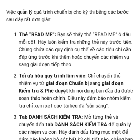
Việc quản lý quá trình chuẩn bị cho kỳ thi bằng các bước
sau đây rất đơn giản:
Thẻ “READ ME”:
Bạn sẽ thấy thẻ “READ ME” ở đầu
mỗi cột. Hãy luôn kiểm tra những thẻ này trước tiên.
Chúng chứa các quy định cụ thể về các tiêu chí cần
đáp ứng trước khi thêm hoặc chuyển các nhiệm vụ
sang giai đoạn tiếp theo.
Tối ưu hóa quy trình làm việc:
Chỉ chuyển thẻ
nhiệm vụ từ
giai đoạn Chuẩn bị
sang
giai đoạn
Kiểm tra & Phê duyệt
khi nội dung ban đầu đã được
soạn thảo hoàn chỉnh. Điều này đảm bảo nhóm kiểm
tra chỉ xem xét các tài liệu đã “sẵn sàng”.
Tab DANH SÁCH KIỂM TRA:
Mở từng thẻ và
chuyển đến
tab DANH SÁCH KIỂM TRA
để quản lý
các nhiệm vụ con. Hãy đánh dấu từng mục một để
đảm bảo không bỏ sót bất kỳ chi tiết nào, chẳng hạn