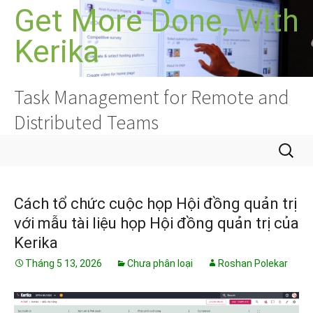
Chuyển
Get More Done, With
đến
Kerika
nội
dung
Task Management for Remote and
Distributed Teams
Tìm
kiếm
cho:
Cách tổ chức cuộc họp Hội đồng quản trị
với mẫu tài liệu họp Hội đồng quản trị của
Kerika
Tháng 5 13, 2026
Chưa phân loại
Roshan Polekar