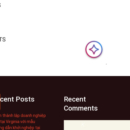
cent Posts
Recent
Comments
 thành lập doanh nghiệp
tại Virginia với mẫu
K
g dẫn khởi nghiệp tại