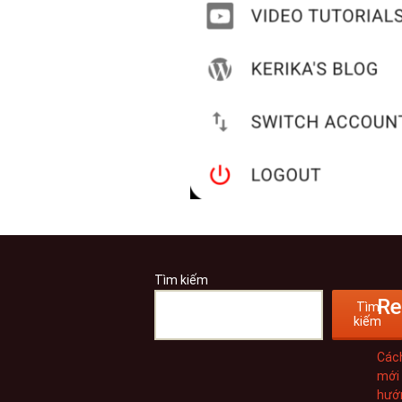
Tìm kiếm
Re
Tìm
kiếm
Cách
mới 
hướn