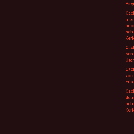
Virg
Cách
mới
hướn
nghi
Keri
Cách
bạn 
Utah
Cách
với 
của 
Cách
doan
nghi
Keri