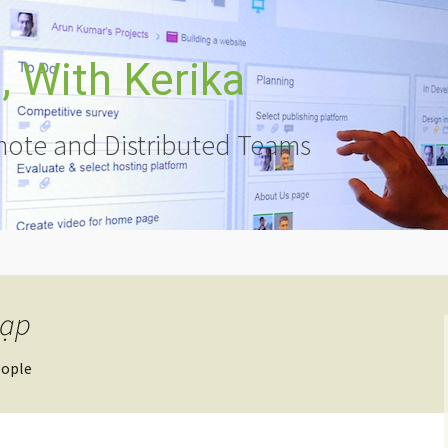
 With Kerika
ote and Distributed Teams
Lạp
eople