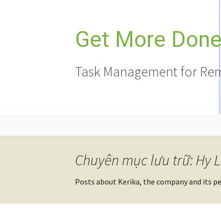
Chuyển
đến
nội
Get More Done,
dung
Task Management for Rem
Chuyên mục lưu trữ: Hy 
Posts about Kerika, the company and its p