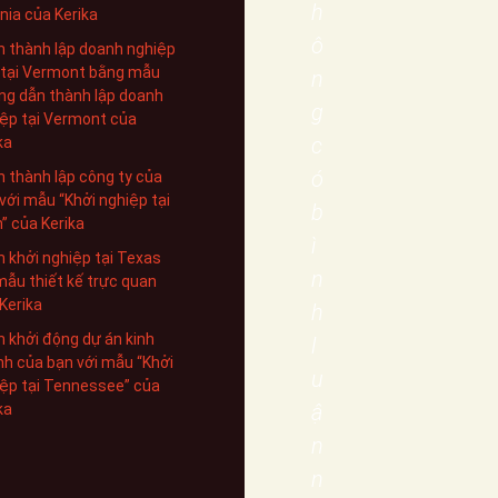
h
inia của Kerika
ô
 thành lập doanh nghiệp
 tại Vermont bằng mẫu
n
g dẫn thành lập doanh
g
ệp tại Vermont của
c
ka
ó
 thành lập công ty của
với mẫu “Khởi nghiệp tại
b
” của Kerika
ì
 khởi nghiệp tại Texas
n
mẫu thiết kế trực quan
Kerika
h
 khởi động dự án kinh
l
h của bạn với mẫu “Khởi
u
ệp tại Tennessee” của
ậ
ka
n
n