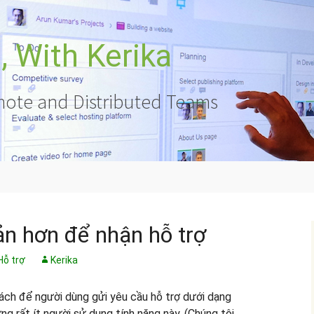
 With Kerika
ote and Distributed Teams
n hơn để nhận hỗ trợ
Hỗ trợ
Kerika
ách để người dùng gửi yêu cầu hỗ trợ dưới dạng
ng rất ít người sử dụng tính năng này. (Chúng tôi