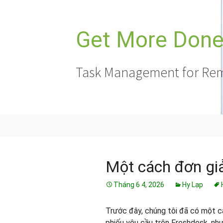
Chuyển
đến
nội
Get More Done,
dung
Task Management for Rem
Một cách đơn giả
Tháng 6 4, 2026
Hy Lạp
Trước đây, chúng tôi đã có một c
phiếu yêu cầu trên Freshdesk, như