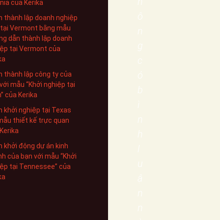
h
inia của Kerika
ô
 thành lập doanh nghiệp
 tại Vermont bằng mẫu
n
g dẫn thành lập doanh
g
ệp tại Vermont của
c
ka
ó
 thành lập công ty của
với mẫu “Khởi nghiệp tại
b
” của Kerika
ì
 khởi nghiệp tại Texas
n
mẫu thiết kế trực quan
Kerika
h
 khởi động dự án kinh
l
h của bạn với mẫu “Khởi
u
ệp tại Tennessee” của
ậ
ka
n
n