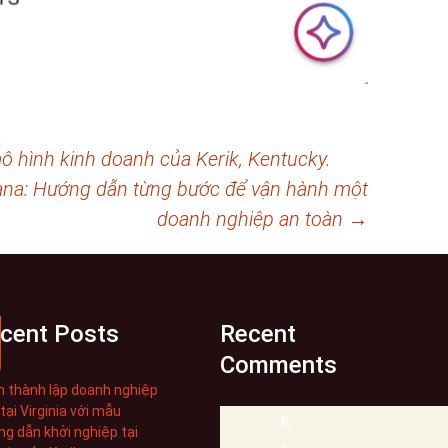
 hình kinh doanh của Kerik, Kentucky.
siana: Hướng dẫn từng bước để vận hành một
doanh nghiệp an toàn
→
cent Posts
Recent
Comments
 thành lập doanh nghiệp
tại Virginia với mẫu
K
g dẫn khởi nghiệp tại