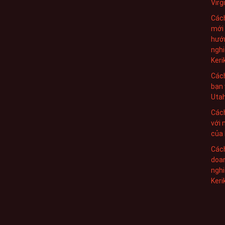
Virg
Cách
mới
hướn
nghi
Keri
Cách
bạn 
Utah
Cách
với 
của 
Cách
doan
nghi
Keri