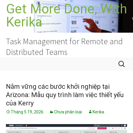
Chuyển
Get More Done, With
đến
Kerika
nội
dung
Task Management for Remote and
Distributed Teams
Tìm
kiếm
cho:
Nắm vững các bước khởi nghiệp tại
Arizona: Mẫu quy trình làm việc thiết yếu
của Kerry
Tháng 5 19, 2026
Chưa phân loại
Kerika