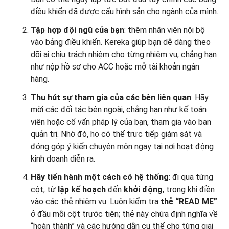
điều khiển đã được cấu hình sẵn cho ngành của mình.
Tập hợp đội ngũ của bạn
: thêm nhân viên nội bộ
vào bảng điều khiển. Kereka giúp bạn dễ dàng theo
dõi ai chịu trách nhiệm cho từng nhiệm vụ, chẳng hạn
như nộp hồ sơ cho ACC hoặc mở tài khoản ngân
hàng.
Thu hút sự tham gia của các bên liên quan
: Hãy
mời các đối tác bên ngoài, chẳng hạn như kế toán
viên hoặc cố vấn pháp lý của bạn, tham gia vào ban
quản trị. Nhờ đó, họ có thể trực tiếp giám sát và
đóng góp ý kiến chuyên môn ngay tại nơi hoạt động
kinh doanh diễn ra.
Hãy tiến hành một cách có hệ thống
: đi qua từng
cột, từ
lập kế hoạch
đến
khởi động
, trong khi điền
vào các thẻ nhiệm vụ. Luôn kiểm tra
thẻ
“READ ME”
ở đầu mỗi cột trước tiên; thẻ này chứa định nghĩa về
“hoàn thành” và các hướng dẫn cụ thể cho từng giai