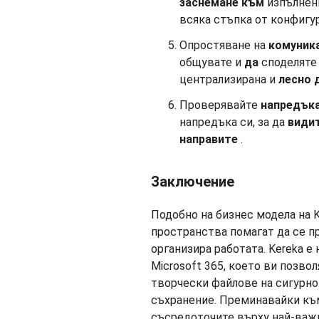
заснемане към
изпълне
всяка стъпка от конфигу
Опростяване на
комуник
общувате и
да
споделяте 
централизирана и
лесно 
Проверявайте
напредък
напредъка си, за да
види
направите
.
Заключение
Подобно на бизнес модела на K
пространства помагат да се пр
организира работата. Kereka е
Microsoft 365, което ви позво
творчески файлове на сигурно
съхранение. Преминавайки към 
съсредоточите върху най-важн