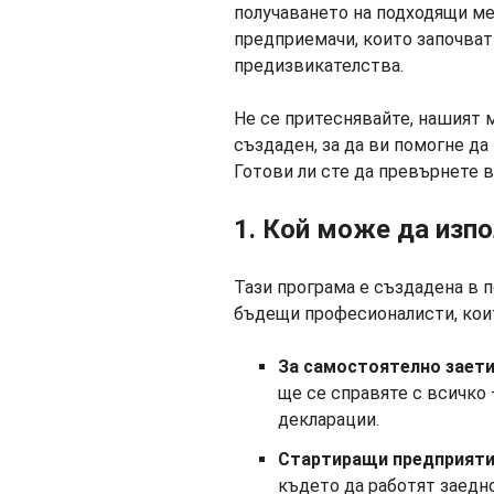
получаването на подходящи ме
предприемачи, които започват
предизвикателства.
Не се притеснявайте, нашият 
създаден, за да ви помогне д
Готови ли сте да превърнете в
1. Кой може да изп
Тази програма е създадена в 
бъдещи професионалисти, коит
За самостоятелно заети
ще се справяте с всичко 
декларации.
Стартиращи предприяти
където да работят заедно