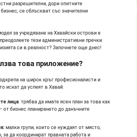
стни разрешителни, дори опитните
 бизнес, се сблъскват със значителни
модел за учредяване на Хавайски острови е
а преодолеете тези административни пречки.
изията си в реалност? Започнете още днес!
олзва това приложение?
подкрепа на широк кръг професионалисти и
о искат да успеят в Хавай:
те лица
: трябва да имате ясен план за това как
– от бизнес планирането до данъчните
я:
малки групи, които се нуждаят от място,
, за да координират правната работа и