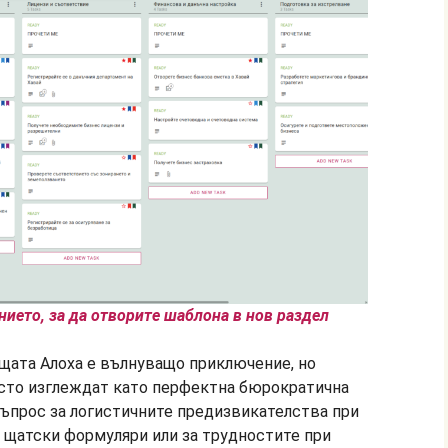
ието, за да отворите шаблона в нов раздел
 щата Алоха е вълнуващо приключение, но
сто изглеждат като перфектна бюрократична
въпрос за логистичните предизвикателства при
 щатски формуляри или за трудностите при