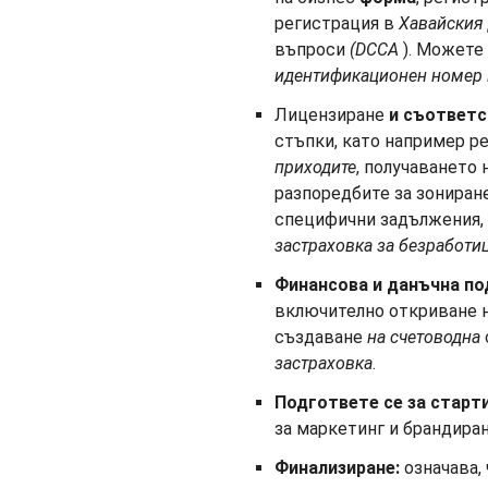
регистрация в
Хавайския
въпроси
(DCCA
). Можете
идентификационен номер н
Лицензиране
и съответс
стъпки, като например р
приходите
, получаването
разпоредбите за зониране
специфични задължения,
застраховка за
безработи
Финансова и данъчна п
включително откриване н
създаване
на
счетоводна
застраховка
.
Подгответе се за старти
за маркетинг и брандиран
Финализиране:
означава,