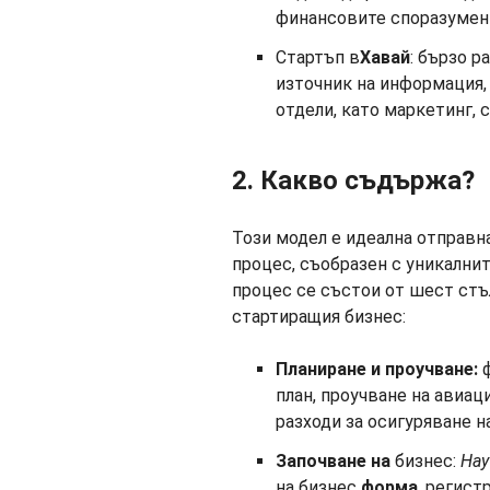
финансовите споразумен
Стартъп в
Хавай
: бързо 
източник на информация, 
отдели, като маркетинг, 
2. Какво съдържа?
Този модел е идеална отправн
процес, съобразен с уникални
процес се състои от шест стъ
стартиращия бизнес:
Планиране и проучване:
ф
план, проучване на авиац
разходи за осигуряване н
Започване на
бизнес:
Нау
на бизнес
форма
, регист