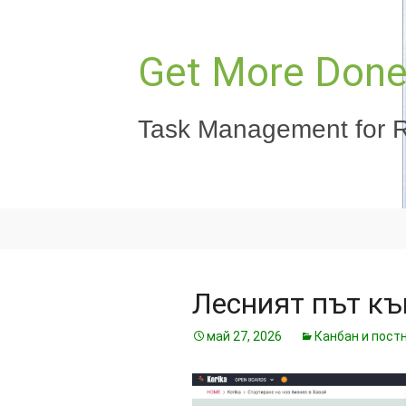
Към
съдържанието
Get More Done,
Task Management for R
Лесният път къ
май 27, 2026
Канбан и пост