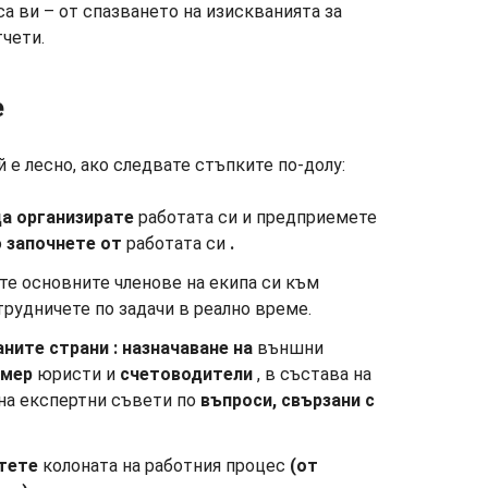
са ви – от спазването на изискванията за
тчети.
е
 е лесно, ако следвате стъпките по-долу:
а организирате
работата си и предприемете
о
започнете от
работата си
.
ете основните членове на екипа си към
трудничете по задачи в реално време.
аните страни
:
назначаване на
външни
имер
юристи и
счетоводители
, в състава на
на експертни съвети по
въпроси, свързани с
тете
колоната на работния процес
(от