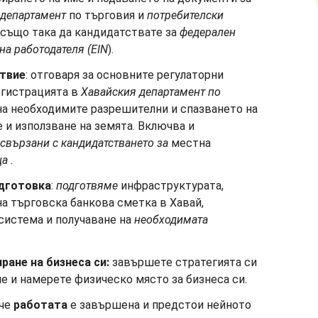
департамент
по търговия и
потребителски
 също така да кандидатствате за
федерален
а работодателя (EIN
).
твие
: отговаря за основните регулаторни
егистрацията в
Хавайския
департамент по
 на необходимите разрешителни и спазването на
 и използване на земята. Включва и
свързани с кандидатстването за
местна
ца
.
одготовка
:
подготвяме
инфраструктурата,
а търговска банкова сметка в Хавай,
система и получаване на
необходимата
ране на бизнеса си:
завършете стратегията си
е и намерете физическо място за бизнеса си.
 че
работата
е завършена и предстои нейното