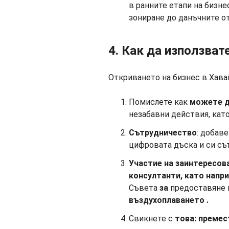
в ранните етапи на бизне
зониране до данъчните о
4. Как да използват
Откриването на бизнес в Хавай
Помислете как
можете д
незабавни действия, кат
Сътрудничество
: добав
цифровата дъска и си съ
Участие на заинтересов
консултанти,
като напр
Съвета
за
предоставяне 
въздухоплаването
.
Свикнете с
това:
премес