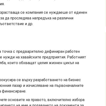
ия.
разрастваща се компания се нуждаеше от единен
за да проследява напредъка на различни
съответствие и др.
а точка с предварително дефиниран работен
те нужди на хавайските предприятия. Работният
лба, които обхващат целия жизнен цикъл на
окусира се върху разработването на бизнес
ионния пазар и изчисляване на първоначалните
а финансиране.
чете
основите на правото, включително избора
рирането на име и подаването на документи за