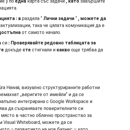
ние
)
по
една
карта със задачи
, като
завършите
рацията.
ацията
: в
раздела “
Лични задачи
“
, можете да
актуализации, така че цялата комуникация да е
достъпна
от самото начало.
а
си
:
Проверявайте
редовно
таблицата за
те
докъде
сте
стигнали и
какво
още трябва да
ira Hawaii, визуално структурираните работни
емахнат „веригите от имейли“ и да се
 напълно интегрирана с Google Workspace и
лява да съхранявате поверителните си
 място в частно облачно пространство за
Visual Whiteboard, можете да се
ото – развитието на нов бизнес – като