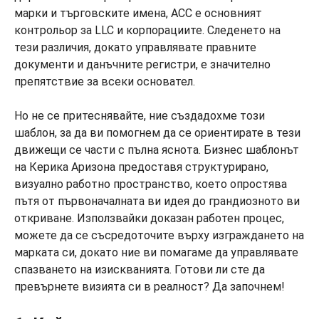
марки и търговските имена, ACC е основният
контрольор за LLC и корпорациите. Следенето на
тези различия, докато управлявате правните
документи и данъчните регистри, е значително
препятствие за всеки основател.
Но не се притеснявайте, ние създадохме този
шаблон, за да ви помогнем да се ориентирате в тези
движещи се части с пълна яснота. Бизнес шаблонът
на Керика Аризона предоставя структурирано,
визуално работно пространство, което опростява
пътя от първоначалната ви идея до грандиозното ви
откриване. Използвайки доказан работен процес,
можете да се съсредоточите върху изграждането на
марката си, докато ние ви помагаме да управлявате
спазването на изискванията. Готови ли сте да
превърнете визията си в реалност? Да започнем!