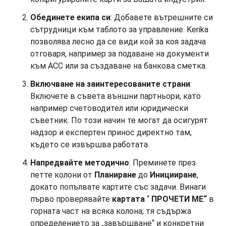
Обединете екипа си
: Добавете вътрешните си
сътрудници към таблото за управление. Kerika
позволява лесно да се види кой за коя задача
отговаря, например за подаване на документи
към ACC или за създаване на банкова сметка.
Включване на заинтересованите страни
:
Включете в съвета външни партньори, като
например счетоводител или юридически
съветник. По този начин те могат да осигурят
надзор и експертен принос директно там,
където се извършва работата.
Напредвайте методично
: Преминете през
петте колони от
Планиране
до
Иницииране
,
докато попълвате картите със задачи. Винаги
първо проверявайте
картата
“
ПРОЧЕТИ МЕ“
в
горната част на всяка колона; тя съдържа
определението за „завършване“ и конкретни