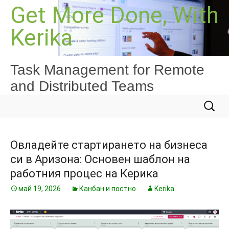
Към
Get More Done, With
съдържанието
Kerika
Task Management for Remote
and Distributed Teams
Търсе
за:
Овладейте стартирането на бизнеса
си в Аризона: Основен шаблон на
работния процес на Керика
май 19, 2026
Канбан и постно
Kerika