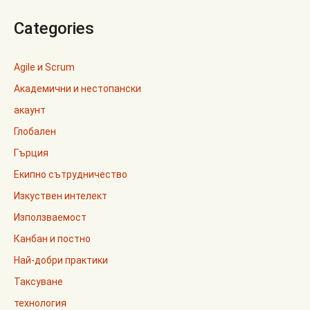
Categories
Agile и Scrum
Академични и нестопански
акаунт
Глобален
Гърция
Екипно сътрудничество
Изкуствен интелект
Използваемост
Канбан и постно
Най-добри практики
Таксуване
технология