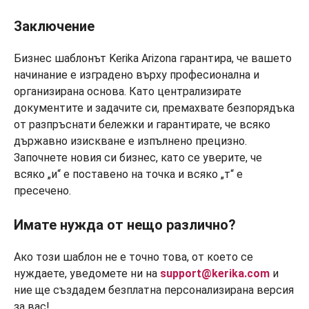
Заключение
Бизнес шаблонът Kerika Arizona гарантира, че вашето
начинание е изградено върху професионална и
организирана основа. Като централизирате
документите и задачите си, премахвате безпорядъка
от разпръснати бележки и гарантирате, че всяко
държавно изискване е изпълнено прецизно.
Започнете новия си бизнес, като се уверите, че
всяко „и“ е поставено на точка и всяко „т“ е
пресечено.
Имате нужда от нещо различно?
Ако този шаблон не е точно това, от което се
нуждаете, уведомете ни на
support@kerika.com
и
ние ще създадем безплатна персонализирана версия
за вас!