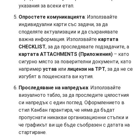
указания за всеки етап.
Опростете комуникацията
: Използвайте
индивидуални карти със задачи, за да
споделяте актуализации и да съхранявате
важна информация. Използвайте
картата
CHECKLIST
, за да проследявате подзадачите, а
картата ATTACHMENTS (Приложения)
– като
сигурно място за поверителни документи, като
например
устав
или
лицензи на TPT
, за да не се
изгубят в пощенската ви кутия.
Проследяване на напредъка
: Използвайте
визуалното табло, за да проследите цялостния
си напредък с един поглед. Оформлението в
стил Канбан гарантира, че няма да бъдат
пропуснати никакви организационни стъпки и
че графикът ви ще бъде съобразен с датата на
стартиране.