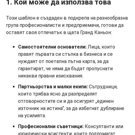
1. Кой може да използва това
Този шаблон е създаден в подкрепа на разнообразна
група професионалисти и предприемачи, готови да
оставят своя отпечатък в щата Гранд Каньон:
Самостоятелни основатели:
Лица, които
правят първата си стъпка в бизнеса и се
нуждаят от поетапна пътна карта, за да
гарантират, че няма да бъдат пропуснати
никакви правни изисквания.
Партньорства и малки екипи:
Сътрудници,
които трябва ясно да разпределят
отговорностите си и да осигурят „единен
източник на истина“, за да избегнат дублиране
на усилията.
Професионални съветници:
Консултанти или
юридически асистенти, които подпомагат