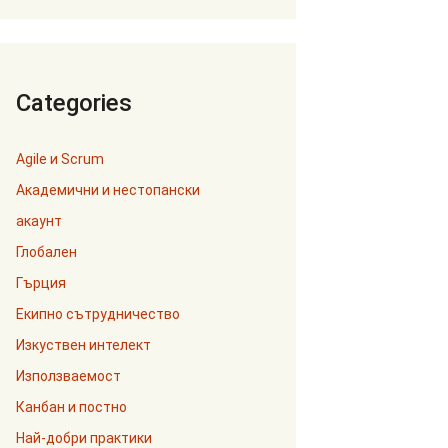
Categories
Agile и Scrum
Академични и нестопански
акаунт
Глобален
Гърция
Екипно сътрудничество
Изкуствен интелект
Използваемост
Канбан и постно
Най-добри практики