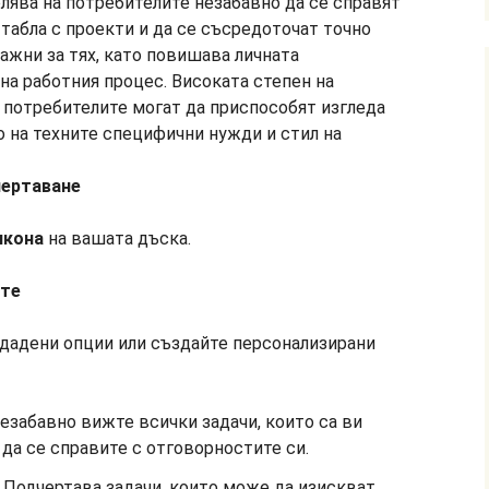
чертаване
икона
на вашата дъска.
ате
дадени опции или създайте персонализирани
Незабавно вижте всички задачи, които са ви
да се справите с отговорностите си.
: Подчертава задачи, които може да изискват