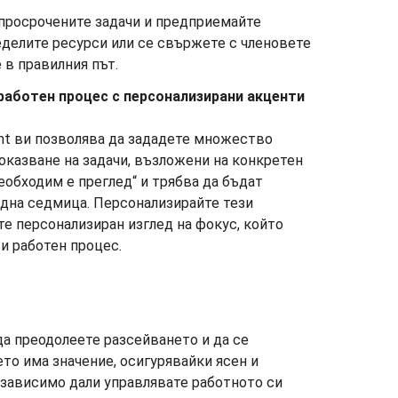
просрочените задачи и предприемайте
еделите ресурси или се свържете с членовете
е в правилния път.
работен процес с персонализирани акценти
ght ви позволява да зададете множество
оказване на задачи, възложени на конкретен
еобходим е преглед“ и трябва да бъдат
една седмица. Персонализирайте тези
те персонализиран изглед на фокус, който
и работен процес.
да преодолеете разсейването и да се
то има значение, осигурявайки ясен и
зависимо дали управлявате работното си