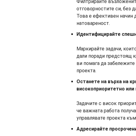
Филтрирайте възложените
отговорностите си, без д
Това е ефективен начин д
натовареност.
Идентифицирайте спешна
Маркирайте задачи, коит
дали поради предстоящ к
ви помага да забележите
проекта.
Останете на върха на кр
високоприоритетно или 
Задачите с висок приорит
че важната работа получа
управлявате проекта към
Адресирайте просрочени