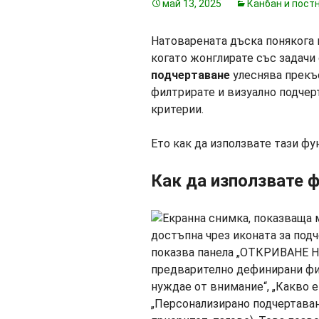
май 13, 2025
Канбан и пост
Натоварената дъска понякога 
когато жонглирате със задачи
подчертаване
улеснява прекъс
филтрирате и визуално подчер
критерии.
Ето как да използвате тази фун
Как да използвате 