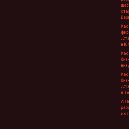
шабл
ста
Вер
Как
фир
„Ст
в Ю
Как
биз
виз
Как
бизн
„Ст
в Т
AI H
раб
и о