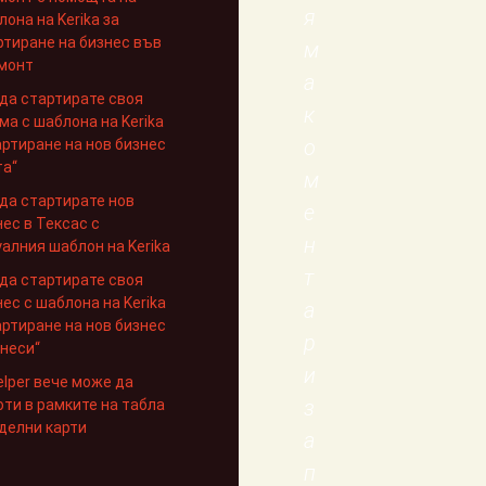
я
она на Kerika за
ртиране на бизнес във
м
монт
а
 да стартирате своя
к
ма с шаблона на Kerika
о
артиране на нов бизнес
та“
м
 да стартирате нов
е
нес в Тексас с
н
уалния шаблон на Kerika
т
 да стартирате своя
ес с шаблона на Kerika
а
артиране на нов бизнес
р
енеси“
и
elper вече може да
з
оти в рамките на табла
тделни карти
а
п