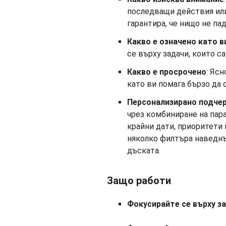
последващи действия или
гарантира, че нищо не па
Какво е означено като в
се върху задачи, които с
Какво е просрочено
: Яс
като ви помага бързо да 
Персонализирано подче
чрез комбиниране на пара
крайни дати, приоритети 
няколко филтъра наведнъж
дъската.
Защо работи
Фокусирайте се върху за