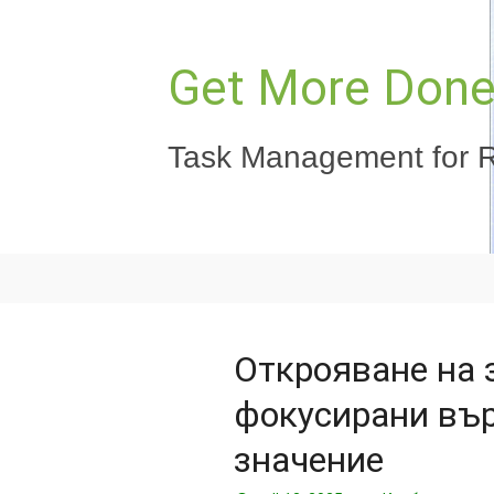
Към
съдържанието
Get More Done,
Task Management for R
Открояване на 
фокусирани вър
значение