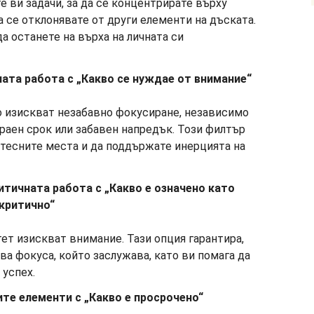
 ви задачи, за да се концентрирате върху
а се отклонявате от други елементи на дъската.
а останете на върха на личната си
та работа с „Какво се нуждае от внимание“
о изискват незабавно фокусиране, независимо
раен срок или забавен напредък. Този филтър
 тесните места и да поддържате инерцията на
итичната работа с „Какво е означено като
критично“
ет изискват внимание. Тази опция гарантира,
ва фокуса, който заслужава, като ви помага да
 успех.
те елементи с „Какво е просрочено“