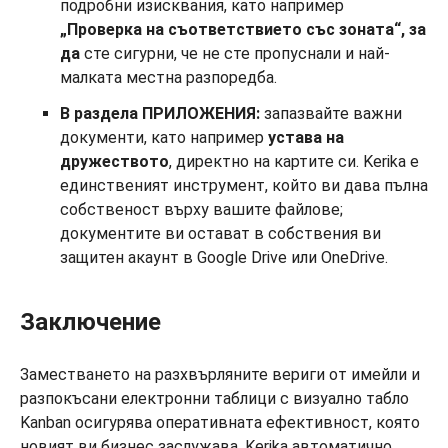
подробни изисквания, като например
„Проверка на съответствието със зоната“, за
да
сте сигурни, че не сте пропуснали и най-
малката местна разпоредба.
В раздела ПРИЛОЖЕНИЯ:
запазвайте важни
документи, като например
устава на
дружеството
, директно на картите си. Kerika е
единственият инструмент, който ви дава пълна
собственост върху вашите файлове;
документите ви остават в собствения ви
защитен акаунт в Google Drive или OneDrive.
Заключение
Заместването на разхвърляните вериги от имейли и
разпокъсани електронни таблици с визуално табло
Kanban осигурява оперативната ефективност, която
новият ви бизнес заслужава. Kerika автоматично