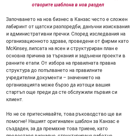
отворите шаблона в нов раздел
Започването на нов бизнес в Канзас често е сложен
лабиринт от щатски разпоредби, данъчни изисквания
и административни пречки. Според изследвания на
организационното здраве, проведени от фирми като
McKinsey, липсата на ясен и структуриран план е
основна причина за търкания и задънени проекти в
ранните етапи. От избора на правилната правна
структура до попълването на правилните
учредителни документи – значението на
организацията може бързо да изтощи вашия
стартъп още преди да сте обслужили първия си
клиент.
Но не се притеснявайте, това ръководство ще ви
помогне! Нашият оригинален шаблон за Канзас е
създаден, за да премахне това триене, като
предоставя визуално, структурирано работно