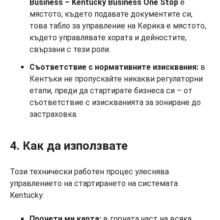
Business – Kentucky Business One Stop
е
мястото, където подавате документите си,
това табло за управление на Керика е мястото,
където управлявате хората и дейностите,
свързани с тези роли.
Съответствие с нормативните изисквания:
в
Кентъки не пропускайте никакви регулаторни
етапи, преди да стартирате бизнеса си – от
съответствие с изискванията за зониране до
застраховка.
4. Как да използвате
Този технически работен процес улеснява
управлението на стартирането на системата
Kentucky:
Прочети ми карта:
в горната част на всяка