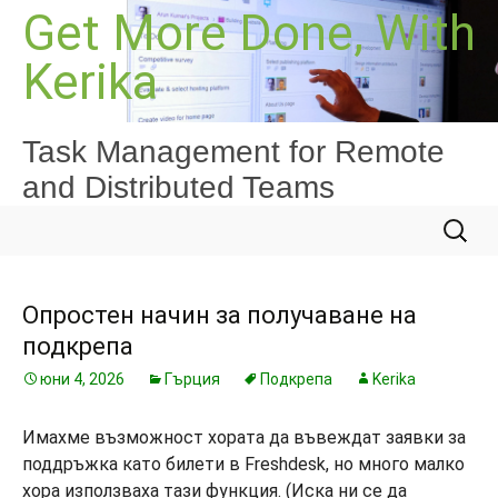
Към
Get More Done, With
съдържанието
Kerika
Task Management for Remote
and Distributed Teams
Търсе
за:
Опростен начин за получаване на
подкрепа
юни 4, 2026
Гърция
Подкрепа
Kerika
Имахме възможност хората да въвеждат заявки за
поддръжка като билети в Freshdesk, но много малко
хора използваха тази функция. (Иска ни се да