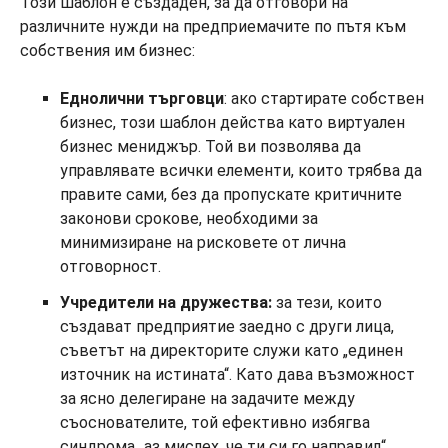
Този шаблон е създаден, за да отговори на
различните нужди на предприемачите по пътя към
собствения им бизнес:
Еднолични търговци
: ако стартирате собствен
бизнес, този шаблон действа като виртуален
бизнес мениджър. Той ви позволява да
управлявате всички елементи, които трябва да
правите сами, без да пропускате критичните
законови срокове, необходими за
минимизиране на рисковете от лична
отговорност.
Учредители на дружества:
за тези, които
създават предприятие заедно с други лица,
съветът на директорите служи като „единен
източник на истината“. Като дава възможност
за ясно делегиране на задачите между
съоснователите, той ефективно избягва
синдрома „аз мислех, че ти си го направил“,