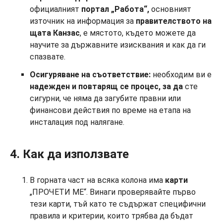
официалният
портал
„Работа“,
основният
източник на информация за
правителството на
щата Канзас
, е мястото, където можете да
научите за държавните изисквания и как да ги
спазвате.
Осигуряване на съответствие:
необходим ви е
надежден и повтарящ се
процес,
за да
сте
сигурни, че няма да загубите правни или
финансови действия по време на етапа на
инсталация под налягане.
4. Как да използвате
В горната част на всяка колона има
карти
„ПРОЧЕТИ МЕ“. Винаги проверявайте първо
тези карти, тъй като те съдържат специфични
правила и критерии, които трябва да бъдат