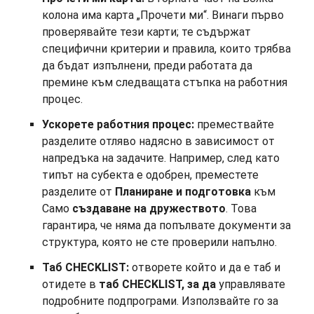
колона има карта „Прочети ми“. Винаги първо
проверявайте тези карти; те съдържат
специфични критерии и правила, които трябва
да бъдат изпълнени, преди работата да
премине към следващата стъпка на работния
процес.
Ускорете работния процес:
премествайте
разделите отляво надясно в зависимост от
напредъка на задачите. Например, след като
типът на субекта е одобрен, преместете
разделите от
Планиране и подготовка
към
Само
създаване на дружеството
. Това
гарантира, че няма да попълвате документи за
структура, която не сте проверили напълно.
Таб CHECKLIST:
отворете който и да е таб и
отидете в
таб CHECKLIST, за да
управлявате
подробните подпрограми. Използвайте го за