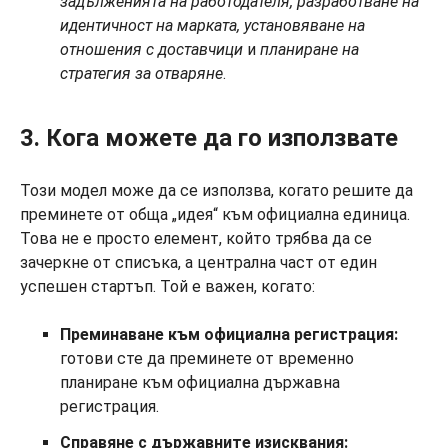
задълженията на работодателя, разработване на
идентичност на марката, установяване на
отношения с доставчици
и
планиране на
стратегия за отваряне
.
3. Кога можете да го използвате
Този модел може да се използва, когато решите да
преминете от обща „идея“ към официална единица.
Това не е просто елемент, който трябва да се
зачеркне от списъка, а централна част от един
успешен стартъп. Той е важен, когато:
Преминаване към официална регистрация:
готови сте да преминете от временно
планиране към официална държавна
регистрация.
Справяне с държавните изисквания: