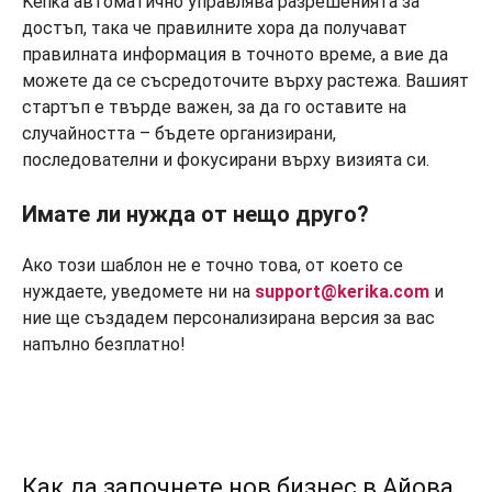
Kerika автоматично управлява разрешенията за
достъп, така че правилните хора да получават
правилната информация в точното време, а вие да
можете да се съсредоточите върху растежа. Вашият
стартъп е твърде важен, за да го оставите на
случайността – бъдете организирани,
последователни и фокусирани върху визията си.
Имате ли нужда от нещо друго?
Ако този шаблон не е точно това, от което се
нуждаете, уведомете ни на
support@kerika.com
и
ние ще създадем персонализирана версия за вас
напълно безплатно!
Как да започнете нов бизнес в Айова