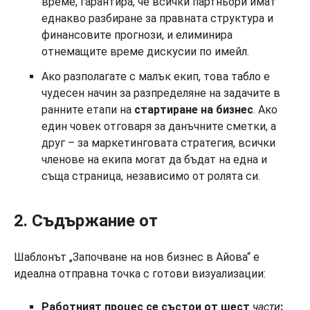
време, гарантира, че всички партньори имат
еднакво разбиране за правната структура и
финансовите прогнози, и елиминира
отнемащите време дискусии по имейл.
Ако разполагате с малък екип, това табло е
чудесен начин за разпределяне на задачите в
ранните етапи на
стартиране на бизнес
. Ако
един човек отговаря за данъчните сметки, а
друг – за маркетинговата стратегия, всички
членове на екипа могат да бъдат на една и
съща страница, независимо от ролята си.
2. Съдържание от
Шаблонът „Започване на нов бизнес в Айова“ е
идеална отправна точка с готови визуализации:
Работният процес се
състои от шест
части
: