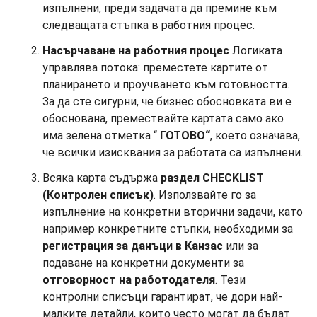
изпълнени, преди задачата да премине към
следващата стъпка в работния процес.
Насърчаване на
работния процес
Логиката
управлява потока: преместете картите от
планирането и проучването към готовността.
За да сте сигурни, че бизнес обосновката ви е
обоснована, премествайте картата само ако
има зелена отметка “
ГОТОВО“
, което означава,
че всички изисквания за работата са изпълнени.
Всяка карта съдържа
раздел
CHECKLIST
(Контролен списък)
. Използвайте го за
изпълнение на конкретни вторични задачи, като
например конкретните стъпки, необходими за
регистрация за данъци в Канзас
или за
подаване на конкретни документи за
отговорност на работодателя
. Тези
контролни списъци гарантират, че дори най-
малките детайли, които често могат да бъдат