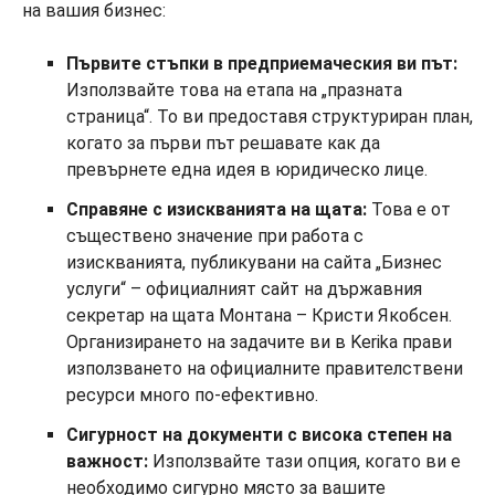
на вашия бизнес:
Първите стъпки в предприемаческия ви път:
Използвайте това на етапа на „празната
страница“. То ви предоставя структуриран план,
когато за първи път решавате как да
превърнете една идея в юридическо лице.
Справяне с изискванията на щата:
Това е от
съществено значение при работа с
изискванията, публикувани на сайта „Бизнес
услуги“ – официалният сайт на държавния
секретар на щата Монтана – Кристи Якобсен.
Организирането на задачите ви в Kerika прави
използването на официалните правителствени
ресурси много по-ефективно.
Сигурност на документи с висока степен на
важност:
Използвайте тази опция, когато ви е
необходимо сигурно място за вашите