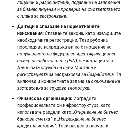
лицензи и разрешителни
,
подаване на заявления
за бизнес лицензи
и
проверка на съответствието
с плана за застрояване
.
Данъци и спазване на нормативните
изисквания:
Спазвайте закона, като извършите
необходимите регистрации. Тази рубрика
проследява напредъка ви по отношение на
получаването на федерален идентификационен
номер на работодателя (EIN)
,
регистрацията в
Данъчната служба на щата Монтана
и
регистрацията за застраховка за безработица
. Тя
включва и конкретната задача за
сключване на
застраховка за трудова злополука
.
Финансова организация:
Изградете
професионалната си инфраструктура, като
използвате раздели като
„Откриване на бизнес
банкова сметка
“ и
„Изграждане на бизнес
кредитна история
“. Този раздел включва и