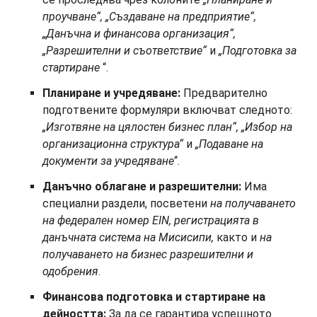
проучване“, „Създаване на предприятие“,
„Данъчна и финансова организация“,
„Разрешителни и съответствие“
и
„Подготовка за
стартиране
“.
Планиране и учредяване:
Предварително
подготвените формуляри включват следното:
„Изготвяне на цялостен бизнес план“, „Избор на
организационна структура“
и
„Подаване на
документи за учредяване
“.
Данъчно облагане и разрешителни:
Има
специални раздели, посветени
на получаването
на федерален номер EIN, регистрацията в
данъчната система на Мисисипи,
както и
на
получаването на бизнес разрешителни и
одобрения
.
Финансова подготовка и стартиране на
дейността:
За да се гарантира успешното