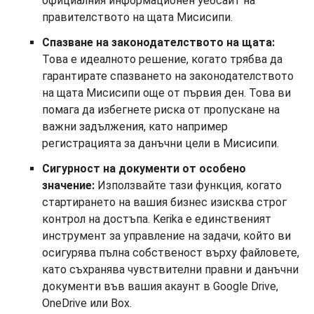
официалния информационен уебсайт на
правителството на щата Мисисипи.
Спазване на законодателството на щата:
Това е идеалното решение, когато трябва да
гарантирате спазването на законодателството
на щата Мисисипи още от първия ден. Това ви
помага да избегнете риска от пропускане на
важни задължения, като например
регистрацията за данъчни цели в Мисисипи.
Сигурност на документи от особено
значение:
Използвайте тази функция, когато
стартирането на вашия бизнес изисква строг
контрол на достъпа. Kerika е единственият
инструмент за управление на задачи, който ви
осигурява пълна собственост върху файловете,
като съхранява чувствителни правни и данъчни
документи във вашия акаунт в Google Drive,
OneDrive или Box.