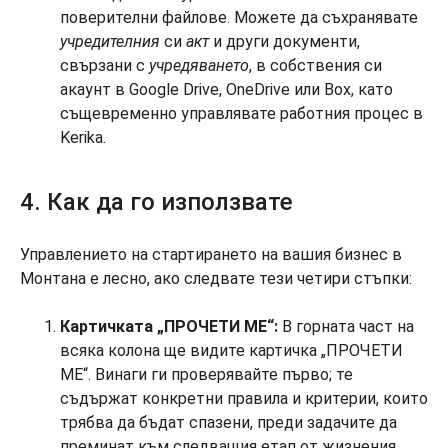
поверителни файлове. Можете да съхранявате
учредителния
си
акт
и други документи,
свързани с
учредяването
, в собствения си
акаунт в Google Drive, OneDrive или Box, като
същевременно управлявате работния процес в
Kerika.
4. Как да го използвате
Управлението на стартирането на вашия бизнес в
Монтана е лесно, ако следвате тези четири стъпки:
Картичката „ПРОЧЕТИ МЕ“:
В горната част на
всяка колона ще видите картичка „ПРОЧЕТИ
МЕ“. Винаги ги проверявайте първо; те
съдържат конкретни правила и критерии, които
трябва да бъдат спазени, преди задачите да
преминат към следващия етап от жизнения