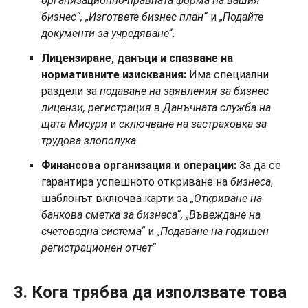
организационно-правната форма на вашия
бизнес“, „Изгответе бизнес план“
и
„Подайте
документи за учредяване
“.
Лицензиране, данъци и спазване на
нормативните изисквания:
Има специални
раздели за
подаване на заявления за бизнес
лицензи, регистрация в Данъчната служба на
щата Мисури
и
сключване на застраховка за
трудова злополука
.
Финансова организация и операции:
За да се
гарантира успешното откриване на
бизнеса
,
шаблонът включва карти за
„Откриване на
банкова сметка за бизнеса“, „Въвеждане на
счетоводна система“
и
„Подаване на годишен
регистрационен отчет“
3. Кога трябва да използвате това