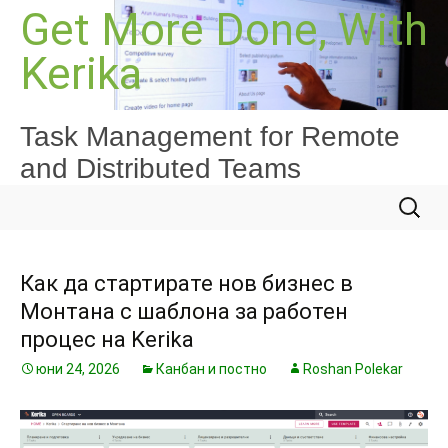
Към
Get More Done, With
съдържанието
Kerika
Task Management for Remote
and Distributed Teams
Търсе
за:
Как да стартирате нов бизнес в
Монтана с шаблона за работен
процес на Kerika
юни 24, 2026
Канбан и постно
Roshan Polekar