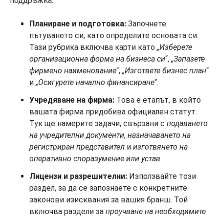
поддръжка:
Планиране и подготовка:
Започнете
пътуването си, като определите основата си.
Тази рубрика включва карти като
„Изберете
организационна форма на бизнеса си
“,
„Запазете
фирмено наименование
“,
„Изгответе бизнес план
“
и
„Осигурете начално финансиране
“.
Учредяване на фирма:
Това е етапът, в който
вашата фирма придобива официален статут.
Тук ще намерите задачи, свързани с
подаването
на учредителни документи
,
назначаването на
регистриран представител
и
изготвянето на
оперативно споразумение или устав
.
Лицензи и разрешителни:
Използвайте този
раздел, за да се запознаете с конкретните
законови изисквания за вашия бранш. Той
включва раздели за
проучване на необходимите