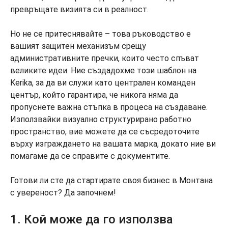
превръщате визията си в реалност.
Но не се притеснявайте – това ръководство е
вашият защитен механизъм срещу
административните пречки, които често спъват
великите идеи. Ние създадохме този шаблон на
Kerika, за да ви служи като централен команден
център, който гарантира, че никога няма да
пропуснете важна стъпка в процеса на създаване.
Използвайки визуално структурирано работно
пространство, вие можете да се съсредоточите
върху изграждането на вашата марка, докато ние ви
помагаме да се справите с документите.
Готови ли сте да стартирате своя бизнес в Монтана
с увереност? Да започнем!
1. Кой може да го използва