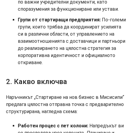
по важни учредителни документи, като
споразумения за функциониране или устави.
Групи от стартиращи предприятия:
По-големи
групи, които трябва да координират усилията
си в различни области, от управлението на
взаимоотношенията с доставчици и партньори
до реализирането на цялостна стратегия за
корпоративна идентичност и официалното
откриване.
2. Какво включва
Наръчникът „Стартиране на нов бизнес в Мисисипи“
предлага цялостна отправна точка с предварително
структурирана, нагледна схема:
Работен процес с пет колони:
Напредъкът ви
се проследява чрез колоните
„Планиране и