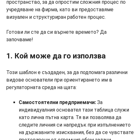
пространство, за да опростим сложния процес по
учредяване на фирма, като ви предоставяме
визуален и структуриран работен процес.
Готови ли сте да си върнете времето? Да
започваме!
1. Кой може да го използва
Този шаблон е създаден, за да подпомага различни
видове основатели при ориентирането им в
регулаторната среда на щата:
Самостоятелни предприемачи:
За
индивидуалния основател тази таблица служи
като лична пътна карта. Тя ви позволява да
следите личния си напредък при изпълнението
на държавните изисквания, без да се чувствате
претоварени от огромния обем задачи.