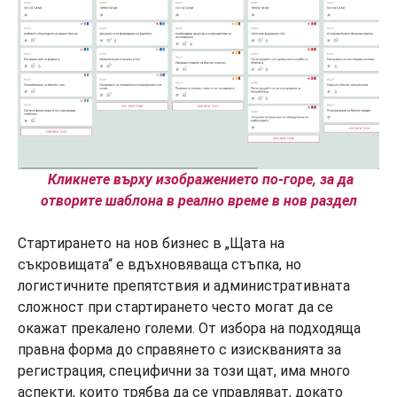
Кликнете върху изображението по-горе, за да
отворите шаблона в реално време в нов раздел
Стартирането на нов бизнес в „Щата на
съкровищата“ е вдъхновяваща стъпка, но
логистичните препятствия и административната
сложност при стартирането често могат да се
окажат прекалено големи. От избора на подходяща
правна форма до справянето с изискванията за
регистрация, специфични за този щат, има много
аспекти, които трябва да се управляват, докато