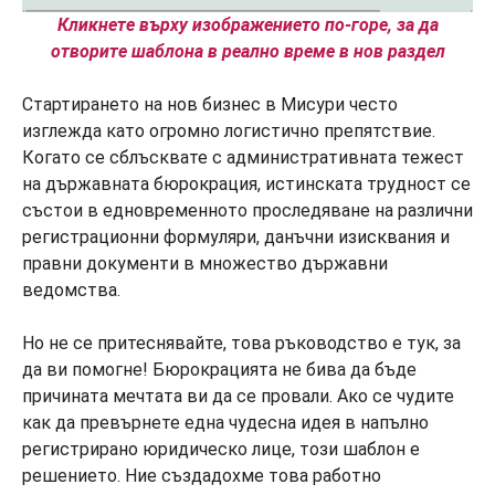
Кликнете върху изображението по-горе, за да
отворите шаблона в реално време в нов раздел
Стартирането на нов бизнес в Мисури често
изглежда като огромно логистично препятствие.
Когато се сблъсквате с административната тежест
на държавната бюрокрация, истинската трудност се
състои в едновременното проследяване на различни
регистрационни формуляри, данъчни изисквания и
правни документи в множество държавни
ведомства.
Но не се притеснявайте, това ръководство е тук, за
да ви помогне! Бюрокрацията не бива да бъде
причината мечтата ви да се провали. Ако се чудите
как да превърнете една чудесна идея в напълно
регистрирано юридическо лице, този шаблон е
решението. Ние създадохме това работно