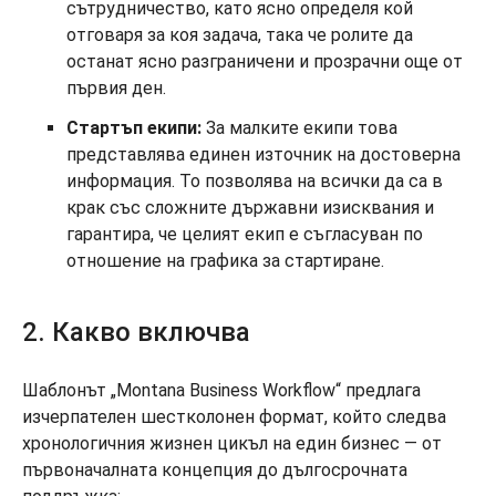
сътрудничество, като ясно определя кой
отговаря за коя задача, така че ролите да
останат ясно разграничени и прозрачни още от
първия ден.
Стартъп екипи:
За малките екипи това
представлява единен източник на достоверна
информация. То позволява на всички да са в
крак със сложните държавни изисквания и
гарантира, че целият екип е съгласуван по
отношение на графика за стартиране.
2. Какво включва
Шаблонът „Montana Business Workflow“ предлага
изчерпателен шестколонен формат, който следва
хронологичния жизнен цикъл на един бизнес — от
първоначалната концепция до дългосрочната