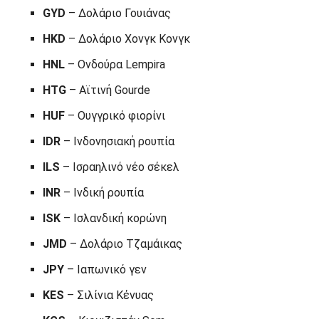
GYD
– Δολάριο Γουιάνας
HKD
– Δολάριο Χονγκ Κονγκ
HNL
– Ονδούρα Lempira
HTG
– Αϊτινή Gourde
HUF
– Ουγγρικό φιορίνι
IDR
– Ινδονησιακή ρουπία
ILS
– Ισραηλινό νέο σέκελ
INR
– Ινδική ρουπία
ISK
– Ισλανδική κορώνη
JMD
– Δολάριο Τζαμάικας
JPY
– Ιαπωνικό γεν
KES
– Σιλίνια Κένυας