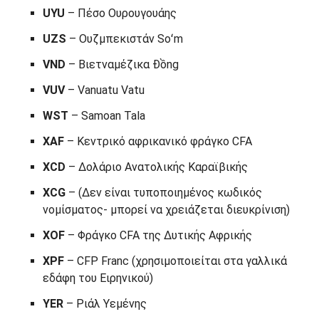
UYU
– Πέσο Ουρουγουάης
UZS
– Ουζμπεκιστάν Soʻm
VND
– Βιετναμέζικα Đồng
VUV
– Vanuatu Vatu
WST
– Samoan Tala
XAF
– Κεντρικό αφρικανικό φράγκο CFA
XCD
– Δολάριο Ανατολικής Καραϊβικής
XCG
– (Δεν είναι τυποποιημένος κωδικός
νομίσματος- μπορεί να χρειάζεται διευκρίνιση)
XOF
– Φράγκο CFA της Δυτικής Αφρικής
XPF
– CFP Franc (χρησιμοποιείται στα γαλλικά
εδάφη του Ειρηνικού)
YER
– Ριάλ Υεμένης