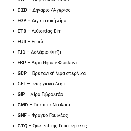
DZD
– Δηνάριο Αλγερίας
EGP
– Αιγυπτιακή λίρα
ETB
– Αιθιοπίας Birr
EUR
– Ευρώ
FJD
– Δολάριο Φίτζι
FKP
– Λίρα Νήσων Φώκλαντ
GBP
– Βρετανική λίρα στερλίνα
GEL
– Γεωργιανό Λάρι
GIP
– Λίρα Γιβραλτάρ
GMD
– Γκάμπια Νταλάσι
GNF
– Φράγκο Γουινέας
GTQ
– Quetzal της Γουατεμάλας