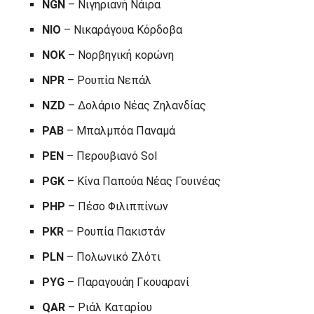
NGN
– Νιγηριανή Νάιρα
NIO
– Νικαράγουα Κόρδοβα
NOK
– Νορβηγική κορώνη
NPR
– Ρουπία Νεπάλ
NZD
– Δολάριο Νέας Ζηλανδίας
PAB
– Μπαλμπόα Παναμά
PEN
– Περουβιανό Sol
PGK
– Κίνα Παπούα Νέας Γουινέας
PHP
– Πέσο Φιλιππίνων
PKR
– Ρουπία Πακιστάν
PLN
– Πολωνικό Ζλότι
PYG
– Παραγουάη Γκουαρανί
QAR
– Ριάλ Καταρίου