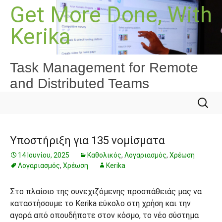
Μετάβαση
Get More Done, With
σε
Kerika
περιεχόμενο
Task Management for Remote
and Distributed Teams
Αναζήτ
για:
Υποστήριξη για 135 νομίσματα
14 Ιουνίου, 2025
Καθολικός
,
Λογαριασμός
,
Χρέωση
Λογαριασμός
,
Χρέωση
Kerika
Στο πλαίσιο της συνεχιζόμενης προσπάθειάς μας να
καταστήσουμε το Kerika εύκολο στη χρήση και την
αγορά από οπουδήποτε στον κόσμο, το νέο σύστημα