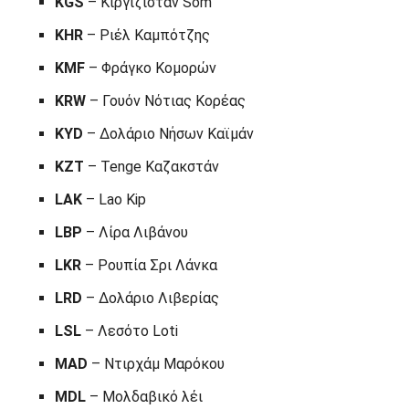
KGS
– Κιργιζιστάν Som
KHR
– Ριέλ Καμπότζης
KMF
– Φράγκο Κομορών
KRW
– Γουόν Νότιας Κορέας
KYD
– Δολάριο Νήσων Καϊμάν
KZT
– Tenge Καζακστάν
LAK
– Lao Kip
LBP
– Λίρα Λιβάνου
LKR
– Ρουπία Σρι Λάνκα
LRD
– Δολάριο Λιβερίας
LSL
– Λεσότο Loti
MAD
– Ντιρχάμ Μαρόκου
MDL
– Μολδαβικό λέι