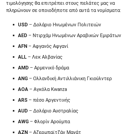
τιμολόγησης θα επιτρέπει στους πελάτες μας να
πληρώνουν σε οποιοδήποτε από αυτά τα νομίσματα:
USD
– Δολάριο Ηνωμένων Πολιτειών
AED
– Ντιρχάμ Ηνωμένων Αραβικών Εμιράτων
AFN
– Αφγανός Αφγανί
ALL
– Λεκ Αλβανίας
AMD
– Αρμενικό δράμα
ANG
– Ολλανδική Αντιλλιάνικη Γκιούλντερ
AOA
– Αγκόλα Kwanza
ARS
– πέσο Αργεντινής
AUD
– Δολάριο Αυστραλίας
AWG
– Φλορίν Αρούμπα
AZN
– Αζερμπαϊτζάν Μανάτ