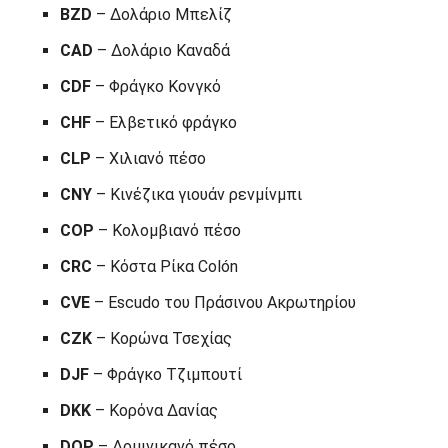
BZD
– Δολάριο Μπελίζ
CAD
– Δολάριο Καναδά
CDF
– Φράγκο Κονγκό
CHF
– Ελβετικό φράγκο
CLP
– Χιλιανό πέσο
CNY
– Κινέζικα γιουάν ρενμίνμπι
COP
– Κολομβιανό πέσο
CRC
– Κόστα Ρίκα Colón
CVE
– Escudo του Πράσινου Ακρωτηρίου
CZK
– Κορώνα Τσεχίας
DJF
– Φράγκο Τζιμπουτί
DKK
– Κορόνα Δανίας
DOP
– Δομινικανό πέσο