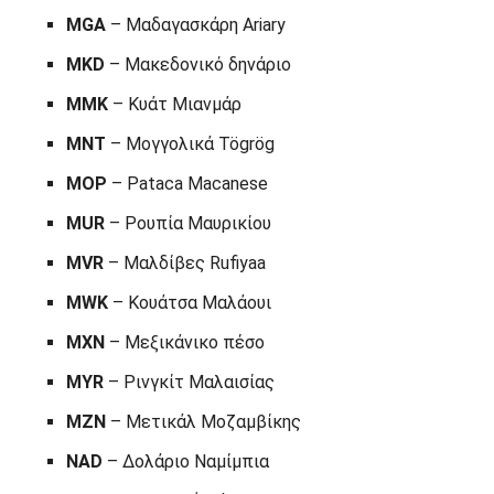
MGA
– Μαδαγασκάρη Ariary
MKD
– Μακεδονικό δηνάριο
MMK
– Κυάτ Μιανμάρ
MNT
– Μογγολικά Tögrög
MOP
– Pataca Macanese
MUR
– Ρουπία Μαυρικίου
MVR
– Μαλδίβες Rufiyaa
MWK
– Κουάτσα Μαλάουι
MXN
– Μεξικάνικο πέσο
MYR
– Ρινγκίτ Μαλαισίας
MZN
– Μετικάλ Μοζαμβίκης
NAD
– Δολάριο Ναμίμπια