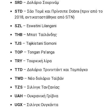
SRD
– Δολάριο Σουρινάμ
STD
– Σάο Τομέ και Πρίνσιπε Dobra (πριν από το
2018, αντικαταστάθηκε από STN)
SZL
– Eswatini Lilangeni
THB
– Μπατ Ταϊλάνδης
TJS
– Tajikistani Somoni
TOP
– Tongan Paʻanga
TRY
– Τουρκική λίρα
TTD
– Δολάριο Τρινιντάντ και Τομπάγκο
TWD
– Νέο δολάριο Ταϊβάν
TZS
– Σιλίνγκ Τανζανίας
UAH
– Ουκρανική Γρίβνα
UGX
– Σιλίνγκ Ουγκάντα