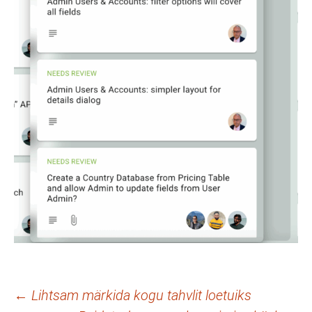
Postituste
←
Lihtsam märkida kogu tahvlit loetuiks