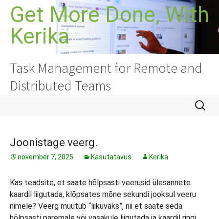
Liigu
Get More Done, With
sisu
Kerika
juurde
Task Management for Remote and
Distributed Teams
Otsi:
Joonistage veerg.
november 7, 2025
Kasutatavus
Kerika
Kas teadsite, et saate hõlpsasti veerusid ülesannete
kaardil liigutada, klõpsates mõne sekundi jooksul veeru
nimele? Veerg muutub “liikuvaks”, nii et saate seda
hõlpsasti paremale või vasakule liigutada ja kaardil ringi