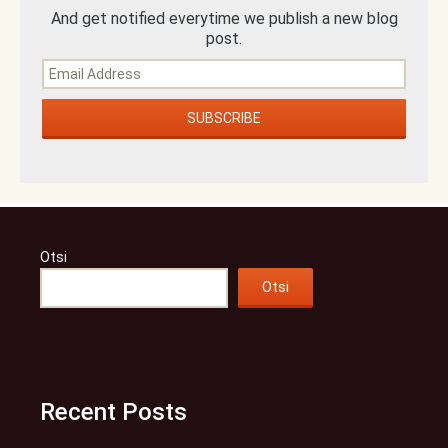
And get notified everytime we publish a new blog
post.
Otsi
Otsi
Recent Posts