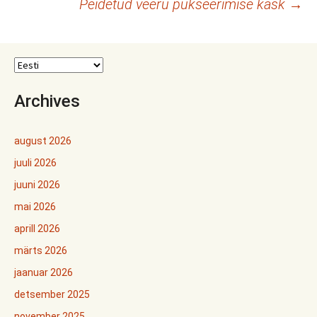
Peidetud veeru pukseerimise käsk
→
töölaud
Archives
august 2026
juuli 2026
juuni 2026
mai 2026
aprill 2026
märts 2026
jaanuar 2026
detsember 2025
november 2025