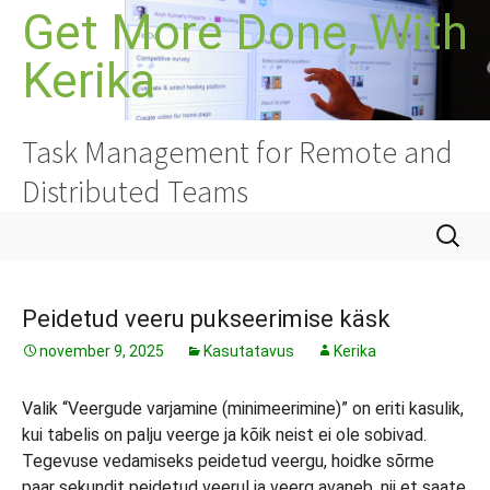
Liigu
Get More Done, With
sisu
Kerika
juurde
Task Management for Remote and
Distributed Teams
Otsi:
Peidetud veeru pukseerimise käsk
november 9, 2025
Kasutatavus
Kerika
Valik “Veergude varjamine (minimeerimine)” on eriti kasulik,
kui tabelis on palju veerge ja kõik neist ei ole sobivad.
Tegevuse vedamiseks peidetud veergu, hoidke sõrme
paar sekundit peidetud veerul ja veerg avaneb, nii et saate