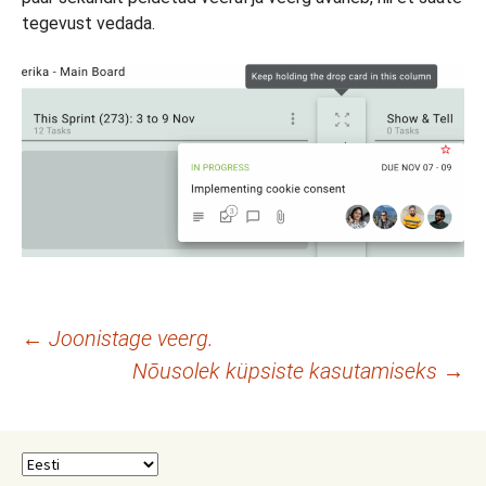
tegevust vedada.
Postituste
←
Joonistage veerg.
Nõusolek küpsiste kasutamiseks
→
töölaud