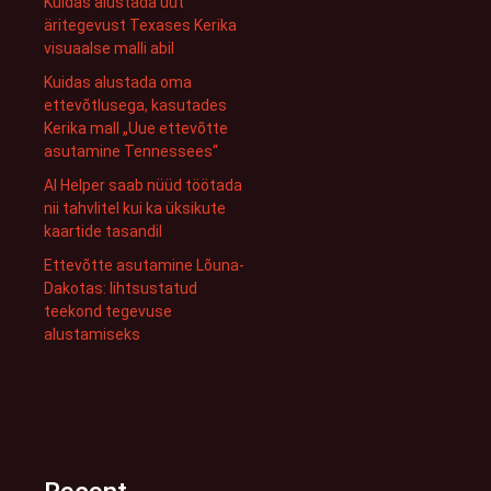
Kuidas alustada uut
äritegevust Texases Kerika
visuaalse malli abil
Kuidas alustada oma
ettevõtlusega, kasutades
Kerika mall „Uue ettevõtte
asutamine Tennessees“
AI Helper saab nüüd töötada
nii tahvlitel kui ka üksikute
kaartide tasandil
Ettevõtte asutamine Lõuna-
Dakotas: lihtsustatud
teekond tegevuse
alustamiseks