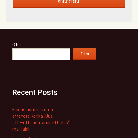
Otsi
Otsi
Recent Posts
Kuidas asutada oma
ettevõte Kerika „Uue
ettevõtte asutamine Utahis“
malli abil