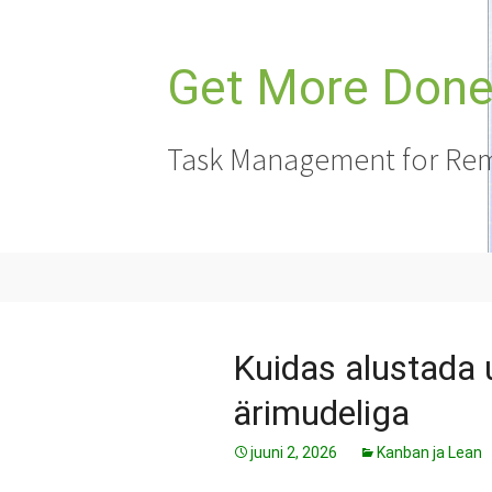
Liigu
sisu
juurde
Get More Done,
Task Management for Rem
Kuidas alustada 
ärimudeliga
juuni 2, 2026
Kanban ja Lean