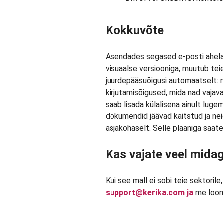
Kokkuvõte
Asendades segased e-posti ahelad
visuaalse versiooniga, muutub tei
juurdepääsuõigusi automaatselt: 
kirjutamisõigused, mida nad vajav
saab lisada külalisena ainult luge
dokumendid jäävad kaitstud ja nei
asjakohaselt. Selle plaaniga saate
Kas vajate veel midag
Kui see mall ei sobi teie sektorile
support@kerika.com ja
me loome