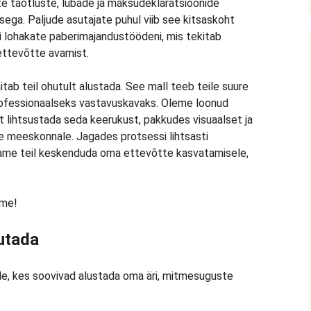
 taotluste, lubade ja maksudeklaratsioonide
a. Paljude asutajate puhul viib see kitsaskoht
 lohakate paberimajandustöödeni, mis tekitab
ettevõtte avamist.
tab teil ohutult alustada. See mall teeb teile suure
ofessionaalseks vastavuskavaks. Oleme loonud
et lihtsustada seda keerukust, pakkudes visuaalset ja
e meeskonnale. Jagades protsessi lihtsasti
ame teil keskenduda oma ettevõtte kasvatamisele,
ame!
utada
e, kes soovivad alustada oma äri, mitmesuguste