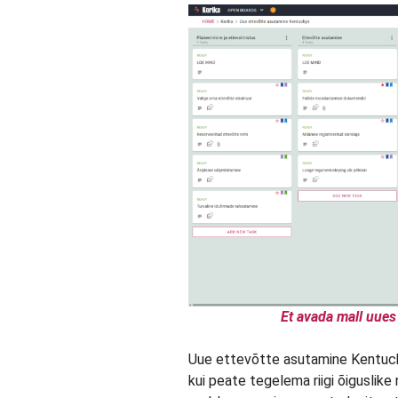
Et avada mall uues 
Uue ettevõtte asutamine Kentucky’
kui peate tegelema riigi õigusli