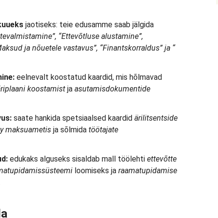
kuueks
jaotiseks: teie edusamme saab jälgida
ttevalmistamine”, “Ettevõtluse alustamine”,
“Maksud ja nõuetele vastavus”, “Finantskorraldus” ja “
ine:
eelnevalt koostatud kaardid, mis hõlmavad
 äriplaani koostamist
ja
asutamisdokumentide
vus:
saate hankida spetsiaalsed kaardid
ärilitsentside
cky maksuametis
ja sõlmida
töötajate
ud:
edukaks alguseks sisaldab mall töölehti
ettevõtte
amatupidamissüsteemi
loomiseks ja
raamatupidamise
.
da