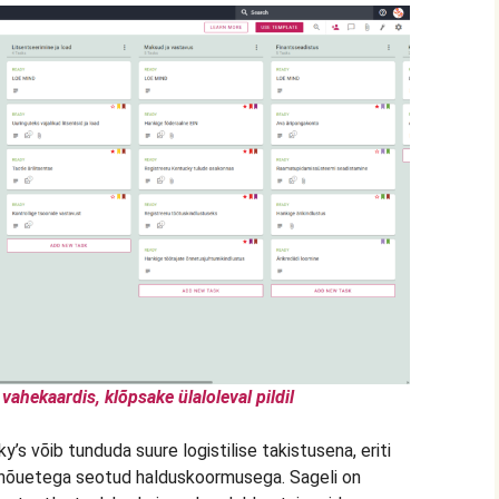
vahekaardis, klõpsake ülaloleval pildil
s võib tunduda suure logistilise takistusena, eriti
ke nõuetega seotud halduskoormusega. Sageli on