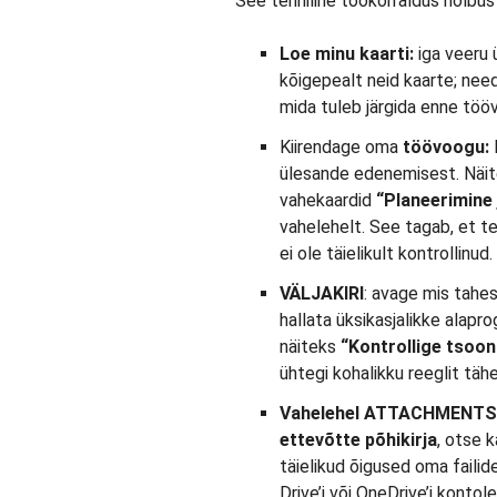
See tehniline töökorraldus hõlbus
Loe minu kaarti:
iga veeru ü
kõigepealt neid kaarte; need
mida tuleb järgida enne tööv
Kiirendage oma
töövoogu:
ülesande edenemisest. Näite
vahekaardid
“Planeerimine
vahelehelt. See tagab, et te
ei ole täielikult kontrollinud.
VÄLJAKIRI
: avage mis tahe
hallata üksikasjalikke alap
näiteks
“Kontrollige tsoon
ühtegi kohalikku reeglit täh
Vahelehel ATTACHMENTS
ettevõtte põhikirja
, otse k
täielikud õigused oma failid
Drive’i või OneDrive’i kontole