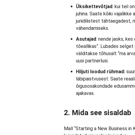
Üksikettevõtjad
: kui teil
juhina. Saate kõiki vajalikke 
juriidilistest tähtaegadest, m
vähendamiseks.
Asutajad
: nende jaoks, kes
tõeallikas”. Lubades selget
välditakse tõhusalt “ma arva
uusi partnerlusi.
Hiljuti loodud rühmad:
suur
läbipaistvusest. Saate reaal
õigusosakondade edusamme n
ajakavas.
2. Mida see sisaldab
Mall “Starting a New Business in K