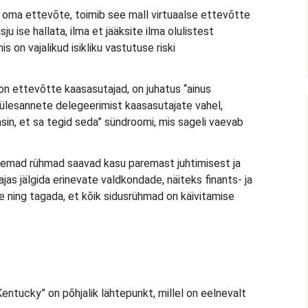
 on oma ettevõte, toimib see mall virtuaalse ettevõtte
asju ise hallata, ilma et jääksite ilma olulistest
is on vajalikud isikliku vastutuse riski
 on ettevõtte kaasasutajad, on juhatus “ainus
 ülesannete delegeerimist kaasasutajate vahel,
sin, et sa tegid seda” sündroomi, mis sageli vaevab
emad rühmad saavad kasu paremast juhtimisest ja
ajas jälgida erinevate valdkondade, näiteks finants- ja
ing tagada, et kõik sidusrühmad on käivitamise
entucky” on põhjalik lähtepunkt, millel on eelnevalt