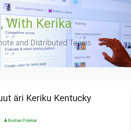
 With Kerika
ote and Distributed Teams
uut äri Keriku Kentucky
Roshan Polekar