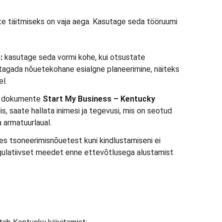
e täitmiseks on vaja aega. Kasutage seda tööruumi
:
kasutage seda vormi kohe, kui otsustate
tagada nõuetekohane esialgne planeerimine, näiteks
el.
da dokumente
Start My Business – Kentucky
is, saate hallata inimesi ja tegevusi, mis on seotud
a armatuurlaual.
tes tsoneerimisnõuetest kuni kindlustamiseni ei
egulatiivset meedet enne ettevõtlusega alustamist