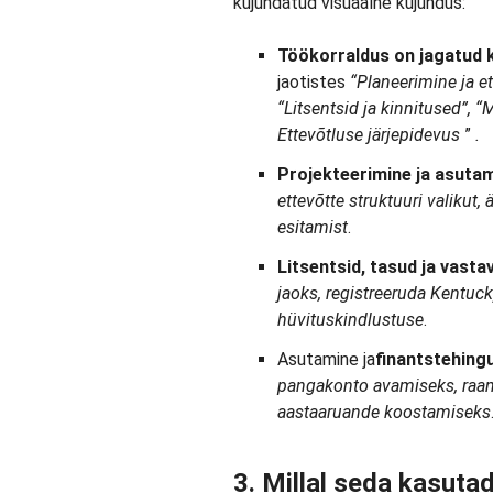
kujundatud visuaalne kujundus:
Töökorraldus on jagatud 
jaotistes
“Planeerimine ja e
“Litsentsid ja kinnitused”, 
Ettevõtluse järjepidevus
”
.
Projekteerimine ja asutam
ettevõtte struktuuri valikut,
esitamist
.
Litsentsid, tasud ja vasta
jaoks, registreeruda Kentu
hüvituskindlustuse
.
Asutamine ja
finantstehing
pangakonto avamiseks, ra
aastaaruande koostamiseks
3. Millal seda kasuta