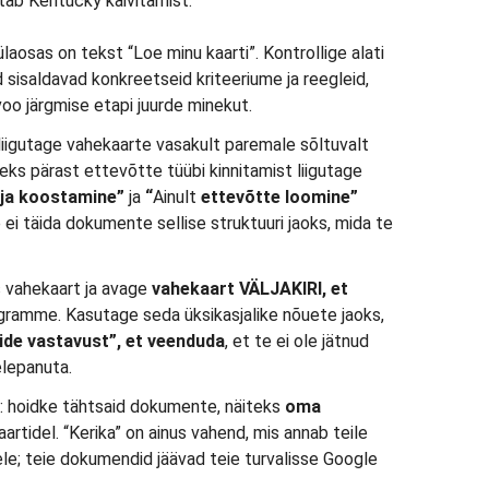
tab Kentucky käivitamist:
laosas on tekst “Loe minu kaarti”. Kontrollige alati
 sisaldavad konkreetseid kriteeriume ja reegleid,
oo järgmise etapi juurde minekut.
liigutage vahekaarte vasakult paremale sõltuvalt
ks pärast ettevõtte tüübi kinnitamist liigutage
 ja koostamine”
ja
“
Ainult
ettevõtte loomine”
 ei täida dokumente sellise struktuuri jaoks, mida te
s vahekaart ja avage
vahekaart VÄLJAKIRI, et
rogramme. Kasutage seda üksikasjalike nõuete jaoks,
ide vastavust”, et veenduda
, et te ei ole jätnud
elepanuta.
: hoidke tähtsaid dokumente, näiteks
oma
aartidel. “Kerika” on ainus vahend, mis annab teile
ele; teie dokumendid jäävad teie turvalisse Google
.