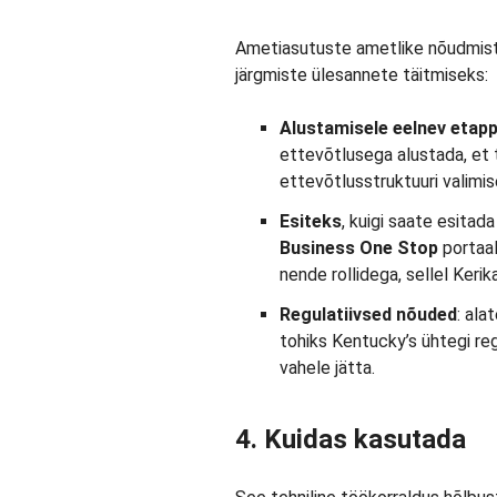
Ametiasutuste ametlike nõudmist
järgmiste ülesannete täitmiseks:
Alustamisele eelnev etapp
ettevõtlusega alustada, et 
ettevõtlusstruktuuri valimis
Esiteks
, kuigi saate esita
Business One Stop
portaal
nende rollidega, sellel Kerik
Regulatiivsed nõuded
: ala
tohiks Kentucky’s ühtegi r
vahele jätta.
4. Kuidas kasutada