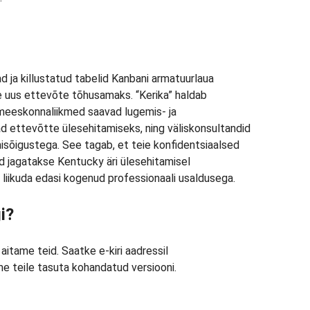
 ja killustatud tabelid Kanbani armatuurlaua
e uus ettevõte tõhusamaks. “Kerika” haldab
meeskonnaliikmed saavad lugemis- ja
ad ettevõtte ülesehitamiseks, ning väliskonsultandid
misõigustega. See tagab, et teie konfidentsiaalsed
d jagatakse Kentucky äri ülesehitamisel
 liikuda edasi kogenud professionaali usaldusega.
i?
, aitame teid. Saatke e-kiri aadressil
 teile tasuta kohandatud versiooni.