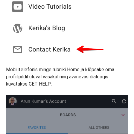
Mobiiltelefonis minge rubriiki Home ja klõpsake oma
profiilipildil üleval vasakul ning avanevas dialoogis
kuvatakse GET HELP: