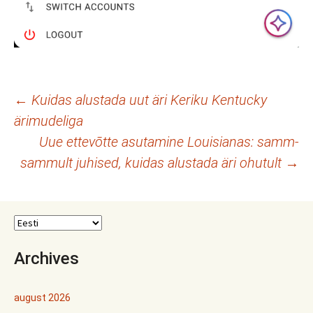
Postituste
←
Kuidas alustada uut äri Keriku Kentucky
ärimudeliga
töölaud
Uue ettevõtte asutamine Louisianas: samm-
sammult juhised, kuidas alustada äri ohutult
→
Archives
august 2026