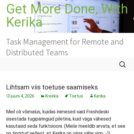
Liigu
Get More Done, With
sisu
Kerika
juurde
Task Management for Remote and
Distributed Teams
Otsi:
Lihtsam viis toetuse saamiseks
juuni 4, 2026
Kreeka
Toetus
Kerika
Meil oli võimalus, kuidas inimesed said Freshdeski
sisestada tugipäringuid piletina, kuid väga vähesed
kasutasid seda funktsiooni. (Meile meeldib arvata, et see
on tingitud sellest, et Kerika on väga vähe vigu :-))