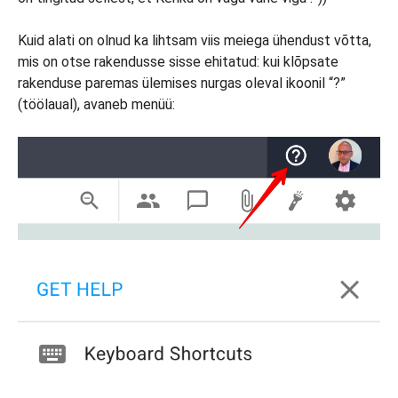
Kuid alati on olnud ka lihtsam viis meiega ühendust võtta,
mis on otse rakendusse sisse ehitatud: kui klõpsate
rakenduse paremas ülemises nurgas oleval ikoonil “?”
(töölaual), avaneb menüü: