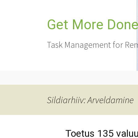
Liigu
sisu
juurde
Get More Done,
Task Management for Rem
Sildiarhiiv: Arveldamine
Toetus 135 valuu