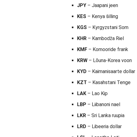
JPY
– Jaapani jeen
KES
– Kenya šilling
KGS
– Kyrgyzstani Som
KHR
– Kambodža Riel
KMF
– Komooride frank
KRW
– Lõuna-Korea voon
KYD
– Kaimanisaarte dollar
KZT
– Kasahstani Tenge
LAK
– Lao Kip
LBP
– Liibanoni nael
LKR
– Sri Lanka ruupia
LRD
– Libeeria dollar