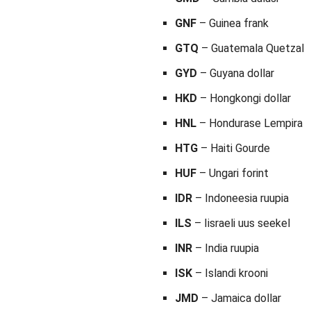
GNF
– Guinea frank
GTQ
– Guatemala Quetzal
GYD
– Guyana dollar
HKD
– Hongkongi dollar
HNL
– Hondurase Lempira
HTG
– Haiti Gourde
HUF
– Ungari forint
IDR
– Indoneesia ruupia
ILS
– Iisraeli uus seekel
INR
– India ruupia
ISK
– Islandi krooni
JMD
– Jamaica dollar