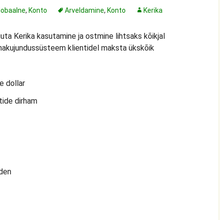
lobaalne
,
Konto
Arveldamine
,
Konto
Kerika
a Kerika kasutamine ja ostmine lihtsaks kõikjal
nakujundussüsteem klientidel maksta ükskõik
e dollar
tide dirham
lden