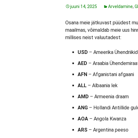
juuni 14, 2025
Arveldamine
,
G
Osana meie jätkuvast püüdest muut
maailmas, võimaldab meie uus hin
millises neist valuutadest:
USD
– Ameerika Ühendriikid
AED
– Araabia Ühendemiraa
AFN
– Afganistani afgaani
ALL
– Albaania lek
AMD
– Armeenia draam
ANG
– Hollandi Antillide gu
AOA
– Angola Kwanza
ARS
– Argentina peeso