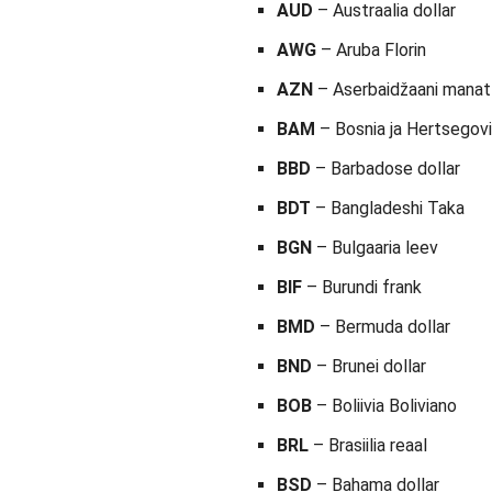
AUD
– Austraalia dollar
AWG
– Aruba Florin
AZN
– Aserbaidžaani manat
BAM
– Bosnia ja Hertsegov
BBD
– Barbadose dollar
BDT
– Bangladeshi Taka
BGN
– Bulgaaria leev
BIF
– Burundi frank
BMD
– Bermuda dollar
BND
– Brunei dollar
BOB
– Boliivia Boliviano
BRL
– Brasiilia reaal
BSD
– Bahama dollar