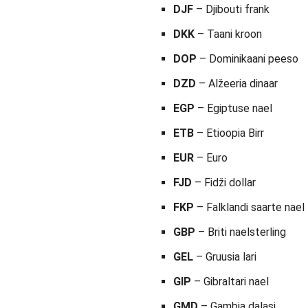
DJF
– Djibouti frank
DKK
– Taani kroon
DOP
– Dominikaani peeso
DZD
– Alžeeria dinaar
EGP
– Egiptuse nael
ETB
– Etioopia Birr
EUR
– Euro
FJD
– Fidži dollar
FKP
– Falklandi saarte nael
GBP
– Briti naelsterling
GEL
– Gruusia lari
GIP
– Gibraltari nael
GMD
– Gambia dalasi