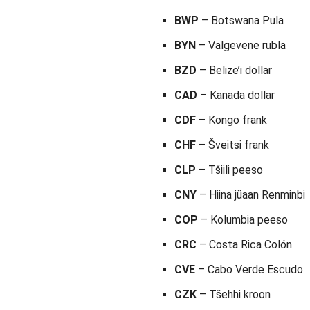
BWP
– Botswana Pula
BYN
– Valgevene rubla
BZD
– Belize’i dollar
CAD
– Kanada dollar
CDF
– Kongo frank
CHF
– Šveitsi frank
CLP
– Tšiili peeso
CNY
– Hiina jüaan Renminbi
COP
– Kolumbia peeso
CRC
– Costa Rica Colón
CVE
– Cabo Verde Escudo
CZK
– Tšehhi kroon