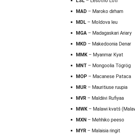
LSL
– Lesotho Loti
MAD
– Maroko dirham
MDL
– Moldova leu
MGA
– Madagaskari Ariary
MKD
– Makedoonia Denar
MMK
– Myanmar Kyat
MNT
– Mongoolia Tögrög
MOP
– Macanese Pataca
MUR
– Mauritiuse ruupia
MVR
– Maldiivi Rufiyaa
MWK
– Malawi kvatš (Malaw
MXN
– Mehhiko peeso
MYR
– Malaisia ringit