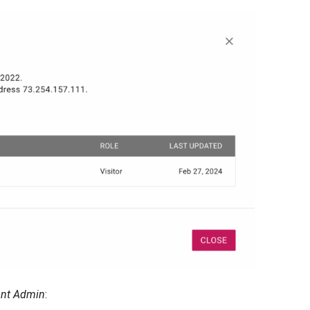
unt Admin
: