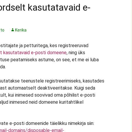
rdselt kasutatavaid e-
to
Kerika
itajate ja petturitega, kes registreeruvad
t kasutatavaid e-posti domeene
, ning üks
use peatamiseks astume, on see, et me ei luba
da.
utatakse teenustele registreerimiseks, kasutades
rast automaatselt deaktiveeritakse. Kuigi seda
ult, kui inimesed soovivad oma põhilist e-posti
paljud inimesed neid domeene kuritahtlikel
te e-posti domeenide täielikku nimekirja siin:
mail-domains/disposable-email-