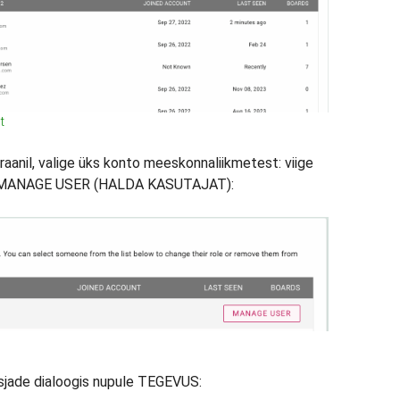
t
raanil, valige üks konto meeskonnaliikmetest: viige
upp MANAGE USER (HALDA KASUTAJAT):
sjade dialoogis nupule TEGEVUS: