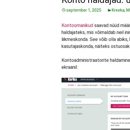
september 1, 2025
Kreeka
,
M
Kontoomanikud
saavad nüüd määr
haldajateks, mis võimaldab neil ini
liikmeskonda. See võib olla abiks,
kasutajaskonda, näiteks ostuosak
Kontoadministraatorite haldamine
ekraanil: