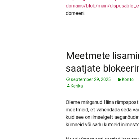
domains/blob/main/disposable_em
domeeni.
Meetmete lisami
saatjate blokeer
september 29, 2025
Konto
Kerika
Oleme märganud Hiina rämpspostit
meetmeid, et vähendada seda vae
kuid see on ilmselgelt aeganõudev, 
kümneid või sadu kutseid inimeste