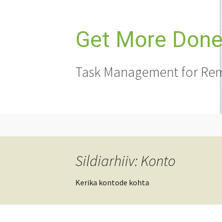
Liigu
sisu
juurde
Get More Done,
Task Management for Rem
Sildiarhiiv: Konto
Kerika kontode kohta