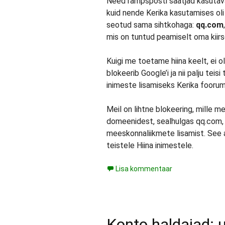
Need rämpsposti saatjad kasutavad 
kuid nende Kerika kasutamises ol
seotud sama sihtkohaga:
qq.com
mis on tuntud peamiselt oma kii
Kuigi me toetame hiina keelt, ei o
blokeerib Google’i ja nii palju te
inimeste lisamiseks Kerika foorum
Meil on lihtne blokeering, mille
domeenidest, sealhulgas qq.com, 
meeskonnaliikmete lisamist. See a
teistele Hiina inimestele.
Lisa kommentaar
Konto haldajad: 