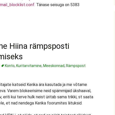
ail_blocklist.conf.
Tänase seisuga on 5383
ne Hiina rämpsposti
imiseks
Konto
,
Kuritarvitamine
,
Meeskonnad
,
Rämpspost
ajate katseid Kerika ära kasutada ja me võtame
va. Varem blokeerisime neid spämmijaid ükshaaval,
eriti kui terve hulk neist üritab sama trikki, st saata
le, et nad nendega Kerika foorumites liituksid.