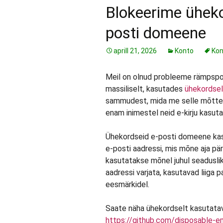
Blokeerime üheko
posti domeene
aprill 21, 2026
Konto
Kon
Meil on olnud probleeme rämpspost
massiliselt, kasutades
ühekordsel
sammudest, mida me selle mõttet
enam inimestel neid e-kirju kasuta
Ühekordseid e-posti domeene kas
e-posti aadressi, mis mõne aja pä
kasutatakse mõnel juhul seaduslik
aadressi varjata, kasutavad liiga 
eesmärkidel.
Saate näha ühekordselt kasutatava
https://github.com/disposable-e