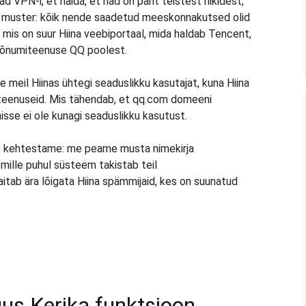
VPN-i, et näida, et nad on pärit teistest riikidest,
i muster: kõik nende saadetud meeskonnakutsed olid
, mis on suur Hiina veebiportaal, mida haldab Tencent,
rsõnumiteenuse QQ poolest.
le meil Hiinas ühtegi seaduslikku kasutajat, kuna Hiina
isi teenuseid. Mis tähendab, et qq.com domeeni
isse ei ole kunagi seaduslikku kasutust.
 me kehtestame: me peame musta nimekirja
mille puhul süsteem takistab teil
itab ära lõigata Hiina spämmijaid, kes on suunatud
uus Kerika funktsioon