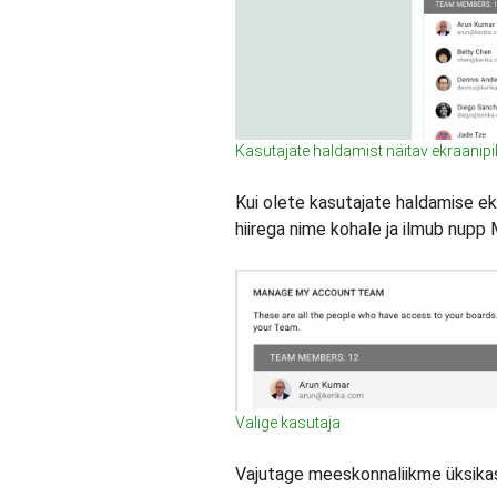
Kasutajate haldamist näitav ekraanipil
Kui olete kasutajate haldamise ek
hiirega nime kohale ja ilmub n
Valige kasutaja
Vajutage meeskonnaliikme üksika