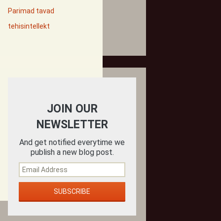
Parimad tavad
tehisintellekt
JOIN OUR
NEWSLETTER
And get notified everytime we
publish a new blog post.