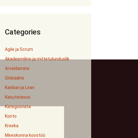
Categories
Agile ja Scrum
Akadeemiline ja mittetulunduslik
Arveldamine
Globaalne
Kanban ja Lean
Kasutatavus
Kategooriata
Konto
Kreeka
Meeskonna koostöö