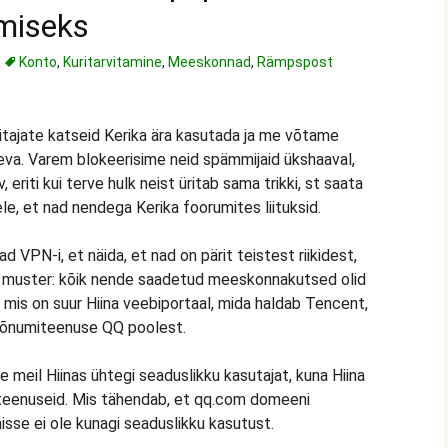
imiseks
Konto
,
Kuritarvitamine
,
Meeskonnad
,
Rämpspost
ajate katseid Kerika ära kasutada ja me võtame
va. Varem blokeerisime neid spämmijaid ükshaaval,
eriti kui terve hulk neist üritab sama trikki, st saata
le, et nad nendega Kerika foorumites liituksid.
VPN-i, et näida, et nad on pärit teistest riikidest,
i muster: kõik nende saadetud meeskonnakutsed olid
, mis on suur Hiina veebiportaal, mida haldab Tencent,
rsõnumiteenuse QQ poolest.
le meil Hiinas ühtegi seaduslikku kasutajat, kuna Hiina
isi teenuseid. Mis tähendab, et qq.com domeeni
isse ei ole kunagi seaduslikku kasutust.