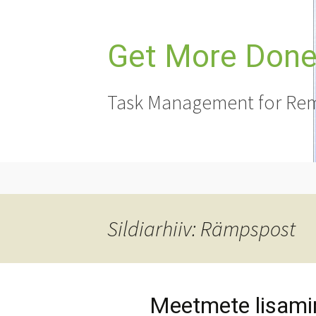
Liigu
sisu
juurde
Get More Done,
Task Management for Rem
Sildiarhiiv: Rämpspost
Meetmete lisami