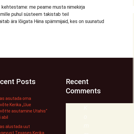
 me kehtestame: me peame musta nimekirja
mille puhul süsteem takistab teil
itab ära lõigata Hiina spämmijaid, kes on suunatud
cent Posts
Recent
Comments
das asutada oma
võte Kerika „Uue
K
võtte asutamine Utahis“
o
 abil
m
as alustada uut
egevust Texases Kerika