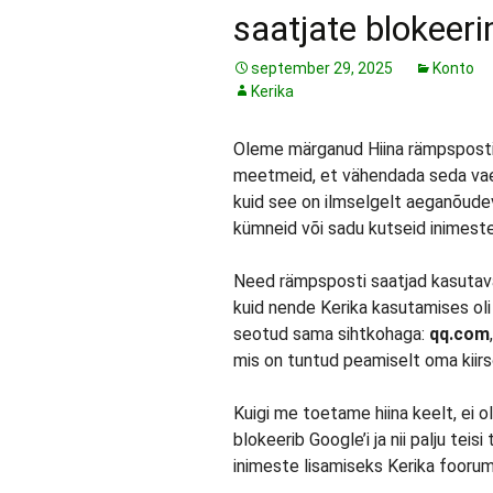
saatjate blokeer
september 29, 2025
Konto
Kerika
Oleme märganud Hiina rämpspostit
meetmeid, et vähendada seda vae
kuid see on ilmselgelt aeganõudev, 
kümneid või sadu kutseid inimeste
Need rämpsposti saatjad kasutavad 
kuid nende Kerika kasutamises ol
seotud sama sihtkohaga:
qq.com
mis on tuntud peamiselt oma kii
Kuigi me toetame hiina keelt, ei o
blokeerib Google’i ja nii palju te
inimeste lisamiseks Kerika foorum