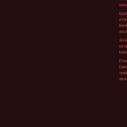
visu
Kui
ette
Keri
asu
AI H
nii 
kaar
Ett
Dako
tee
alu