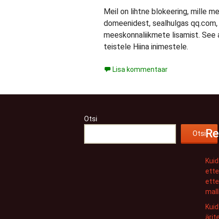
Meil on lihtne blokeering, mille
domeenidest, sealhulgas qq.com, 
meeskonnaliikmete lisamist. See a
teistele Hiina inimestele.
Lisa kommentaar
Otsi
Re
Otsi
Kui
ette
ette
malli
Kuid
ärit