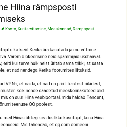
ne Hiina rämpsposti
imiseks
Konto
,
Kuritarvitamine
,
Meeskonnad
,
Rämpspost
ajate katseid Kerika ära kasutada ja me võtame
va. Varem blokeerisime neid spämmijaid ükshaaval,
eriti kui terve hulk neist üritab sama trikki, st saata
le, et nad nendega Kerika foorumites liituksid.
VPN-i, et näida, et nad on pärit teistest riikidest,
i muster: kõik nende saadetud meeskonnakutsed olid
, mis on suur Hiina veebiportaal, mida haldab Tencent,
rsõnumiteenuse QQ poolest.
le meil Hiinas ühtegi seaduslikku kasutajat, kuna Hiina
isi teenuseid. Mis tähendab, et qq.com domeeni