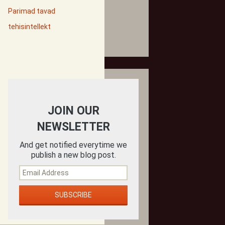
Parimad tavad
tehisintellekt
JOIN OUR
NEWSLETTER
And get notified everytime we
publish a new blog post.