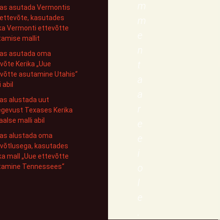
m
das asutada Vermontis
ettevõte, kasutades
m
ka Vermonti ettevõtte
e
amise mallit
n
das asutada oma
t
võte Kerika „Uue
võtte asutamine Utahis“
a
 abil
a
as alustada uut
r
egevust Texases Kerika
aalse malli abil
e
das alustada oma
e
võtlusega, kasutades
i
ka mall „Uue ettevõtte
o
tamine Tennessees“
l
e
.