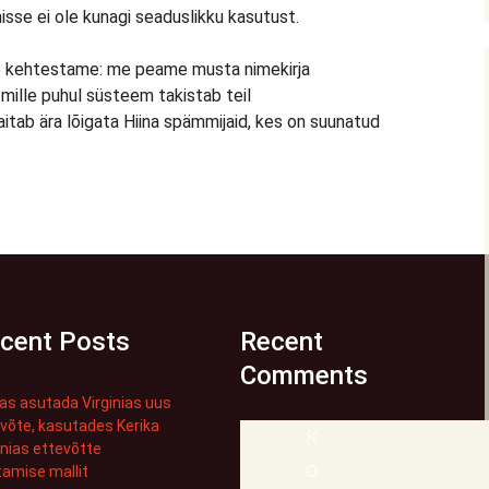
isse ei ole kunagi seaduslikku kasutust.
 me kehtestame: me peame musta nimekirja
mille puhul süsteem takistab teil
itab ära lõigata Hiina spämmijaid, kes on suunatud
cent Posts
Recent
Comments
as asutada Virginias uus
võte, kasutades Kerika
K
inias ettevõtte
o
amise mallit