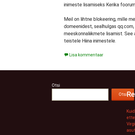
inimeste lisamiseks Kerika foorum
Meil on lihtne blokeering, mille
domeenidest, sealhulgas qq.com, 
meeskonnaliikmete lisamist. See a
teistele Hiina inimestele.
Lisa kommentaar
Otsi
Re
Otsi
Kuid
ette
Virg
asut