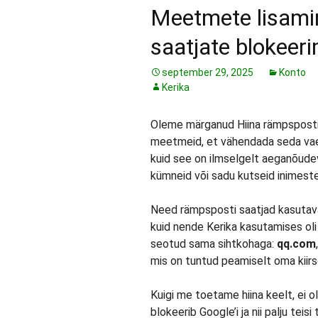
Meetmete lisami
saatjate blokeer
september 29, 2025
Konto
Kerika
Oleme märganud Hiina rämpspostit
meetmeid, et vähendada seda vae
kuid see on ilmselgelt aeganõudev, 
kümneid või sadu kutseid inimeste
Need rämpsposti saatjad kasutavad 
kuid nende Kerika kasutamises ol
seotud sama sihtkohaga:
qq.com
mis on tuntud peamiselt oma kii
Kuigi me toetame hiina keelt, ei o
blokeerib Google’i ja nii palju te