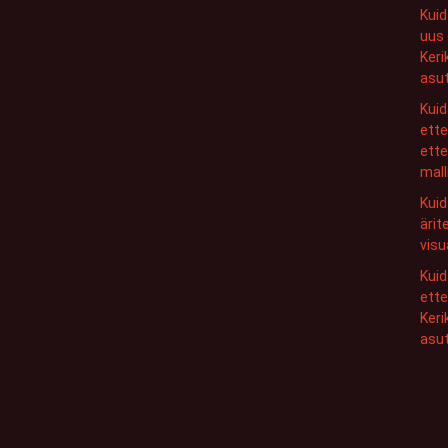
Kui
uus 
Keri
asut
Kui
ette
ette
malli
Kuid
ärit
visu
Kui
ette
Keri
asu