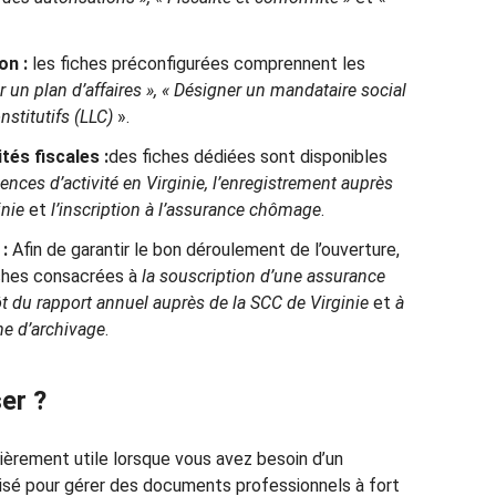
on :
les fiches préconfigurées comprennent les
r un plan d’affaires », « Désigner un mandataire social
nstitutifs (LLC)
».
és fiscales :
des fiches dédiées sont disponibles
ences d’activité en Virginie, l’enregistrement auprès
inie
et
l’inscription à l’assurance chômage
.
:
Afin de garantir le bon déroulement de l’ouverture,
ches consacrées à
la souscription d’une assurance
ôt du rapport annuel auprès de la SCC de Virginie
et
à
me d’archivage
.
ser ?
lièrement utile lorsque vous avez besoin d’un
isé pour gérer des documents professionnels à fort