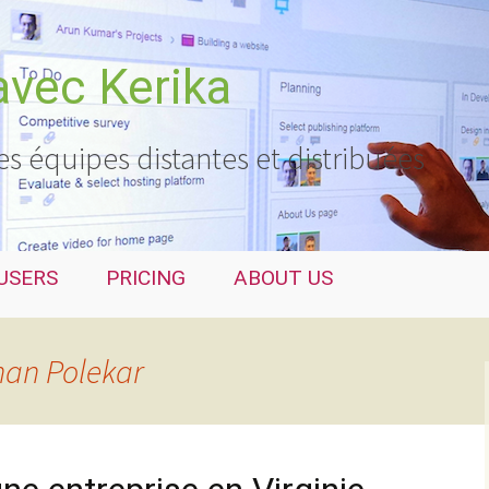
avec Kerika
es équipes distantes et distribuées
USERS
PRICING
ABOUT US
an Polekar