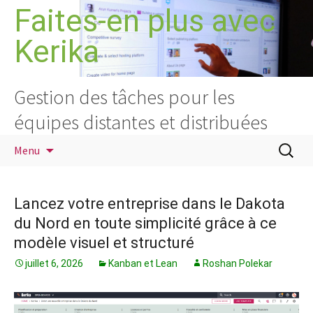
Aller
Faites-en plus avec
au
Kerika
contenu
Gestion des tâches pour les
équipes distantes et distribuées
Recherc
Menu
Lancez votre entreprise dans le Dakota
du Nord en toute simplicité grâce à ce
modèle visuel et structuré
juillet 6, 2026
Kanban et Lean
Roshan Polekar