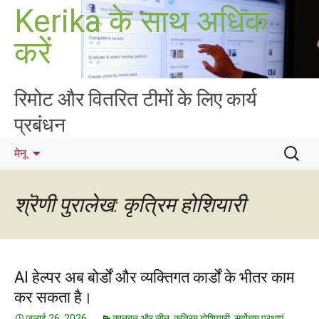
सामग्री
Kerika के साथ अधिक
पर
करें
जाएं
रिमोट और वितरित टीमों के लिए कार्य
प्रबंधन
निम्न
मेनू
को
खोजें:
श्रॆणी पुरालेख: कृत्रिम होशियारी
AI हेल्पर अब बोर्डों और व्यक्तिगत कार्डों के भीतर काम
कर सकता है।
जुलाई 26, 2026
कानबन और लीन
,
कृत्रिम होशियारी
,
सर्वोत्तम प्रथाएं