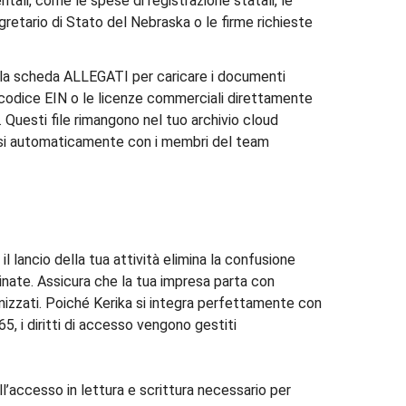
tali, come le spese di registrazione statali, le
retario di Stato del Nebraska o le firme richieste
 la scheda ALLEGATI per caricare i documenti
l codice EIN o le licenze commerciali direttamente
 Questi file rimangono nel tuo archivio cloud
si automaticamente con i membri del team
 il lancio della tua attività elimina la confusione
inate. Assicura che la tua impresa parta con
nizzati. Poiché Kerika si integra perfettamente con
 i diritti di accesso vengono gestiti
’accesso in lettura e scrittura necessario per