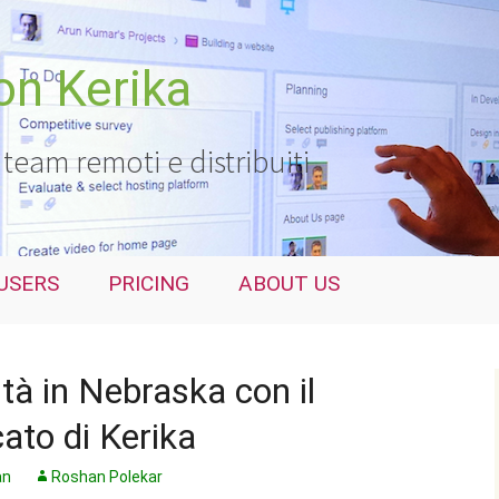
con Kerika
 team remoti e distribuiti
USERS
PRICING
ABOUT US
ità in Nebraska con il
ato di Kerika
an
Roshan Polekar