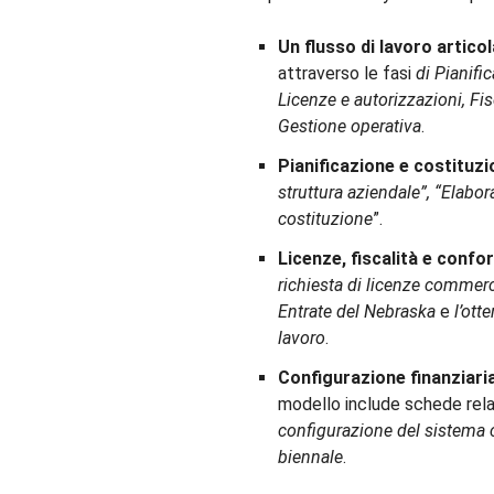
Un flusso di lavoro articola
attraverso le fasi
di Pianifi
Licenze e autorizzazioni, Fi
Gestione operativa
.
Pianificazione e costituzi
struttura aziendale”, “Elabor
costituzione
”.
Licenze, fiscalità e confo
richiesta di licenze commerci
Entrate del Nebraska
e
l’ott
lavoro
.
Configurazione finanziaria
modello include schede rel
configurazione del sistema 
biennale
.