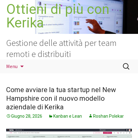
Vai
Ottieni di più con
al
Kerika
contenuto
Gestione delle attività per team
remoti e distribuiti
Ricerca
Menu
per:
Come avviare la tua startup nel New
Hampshire con il nuovo modello
aziendale di Kerika
Giugno 28, 2026
Kanban e Lean
Roshan Polekar