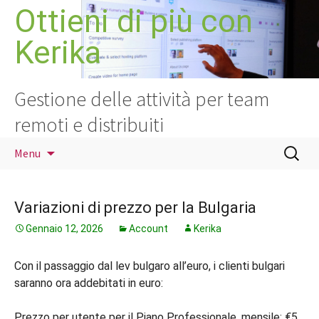
Vai
Ottieni di più con
al
Kerika
contenuto
Gestione delle attività per team
remoti e distribuiti
Ricerca
Menu
per:
Variazioni di prezzo per la Bulgaria
Gennaio 12, 2026
Account
Kerika
Con il passaggio dal lev bulgaro all’euro, i clienti bulgari
saranno ora addebitati in euro:
Prezzo per utente per il Piano Professionale, mensile: €5